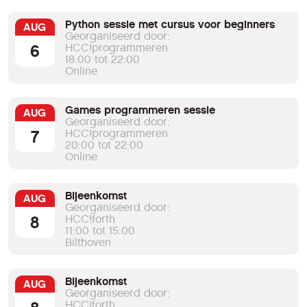
Python sessie met cursus voor beginners
AUG
Georganiseerd door:
6
HCC!programmeren
18:00 tot 22:00
Online
Games programmeren sessie
AUG
Georganiseerd door:
7
HCC!programmeren
20:00 tot 22:00
Online
Bijeenkomst
AUG
Georganiseerd door:
8
HCC!forth
11:00 tot 15:00
Bilthoven
Bijeenkomst
AUG
Georganiseerd door:
HCC!forth