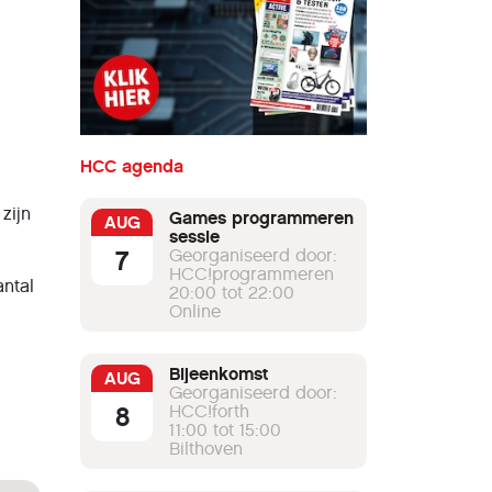
HCC agenda
zijn
Games programmeren
AUG
sessie
7
Georganiseerd door:
HCC!programmeren
antal
20:00 tot 22:00
Online
Bijeenkomst
AUG
Georganiseerd door:
8
HCC!forth
11:00 tot 15:00
Bilthoven