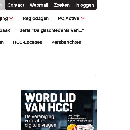
n
Contact
Webmail
Zoeken
Inloggen
ging
Regiodagen
PC-Active
baak
Serie "De geschiedenis van..."
en
HCC-Locaties
Persberichten