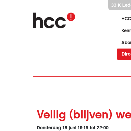
Ga
33 K Led
direct
naar
HCC
inhoud
Kenn
Abo
Dire
Veilig (blijven)
Donderdag 18 juni 19:15 tot 22:00