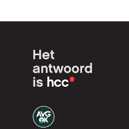
HCC is een verenig
van computer- en
tech-liefhebbers.