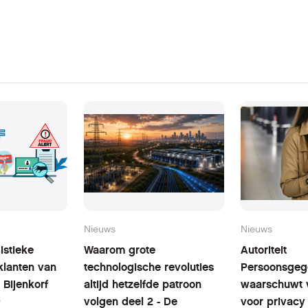
Nieuws
Nieuws
istieke
Waarom grote
Autoriteit
klanten van
technologische revoluties
Persoonsgeg
 Bijenkorf
altijd hetzelfde patroon
waarschuwt 
6
volgen deel 2 - De
voor privacy 