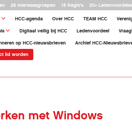
en
26 interessegroepen
18 Regio's
20+ Ledenvoordele
HCC-agenda
Over HCC
TEAM HCC
Vereni
is
Digitaal veilig bij HCC
Ledenvoordeel
Vraag
nneren op HCC-nieuwsbrieven
Archief HCC-Nieuwsbriev
ct lid worden
 werken met Windows