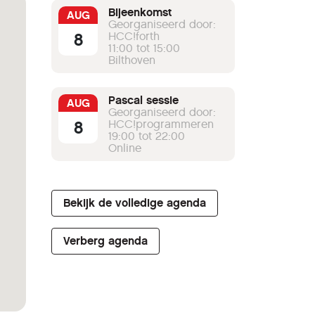
Bijeenkomst
AUG
Georganiseerd door:
8
HCC!forth
11:00 tot 15:00
Bilthoven
Pascal sessie
AUG
Georganiseerd door:
8
HCC!programmeren
19:00 tot 22:00
Online
Bekijk de volledige agenda
Verberg agenda