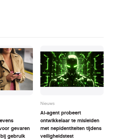
Nieuws
AI-agent probeert
evens
ontwikkelaar te misleiden
voor gevaren
met nepidentiteiten tijdens
bij gebruik
veiligheidstest