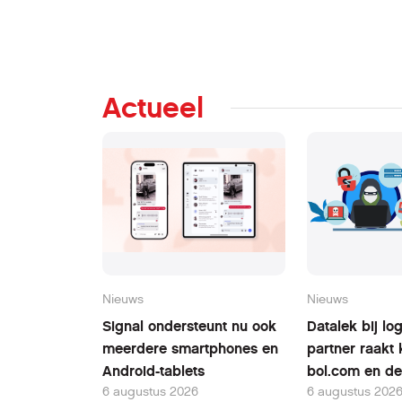
Actueel
Nieuws
Nieuws
Signal ondersteunt nu ook
Datalek bij log
meerdere smartphones en
partner raakt 
Android-tablets
bol.com en de
6 augustus 2026
6 augustus 202