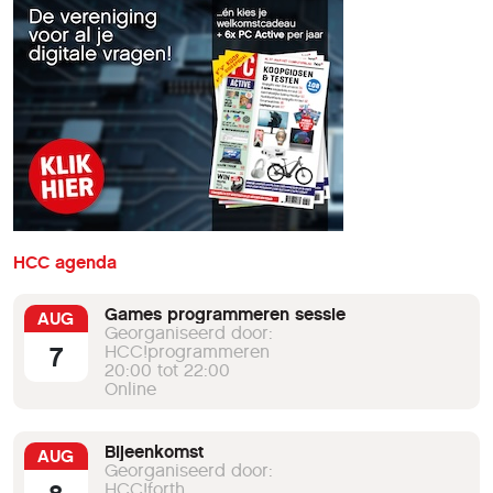
HCC agenda
Games programmeren sessie
AUG
Georganiseerd door:
7
HCC!programmeren
20:00 tot 22:00
Online
Bijeenkomst
AUG
Georganiseerd door:
HCC!forth