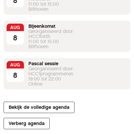
8
11:00 tot 15:00
Bilthoven
Bijeenkomst
AUG
Georganiseerd door:
8
HCC!forth
11:00 tot 15:00
Bilthoven
Pascal sessie
AUG
Georganiseerd door:
8
HCC!programmeren
19:00 tot 22:00
Online
Bekijk de volledige agenda
Verberg agenda