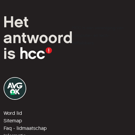
HCC is een vereniging van
computer- en tech-
liefhebbers.
Word lid
Sitemap
Faq - lidmaatschap