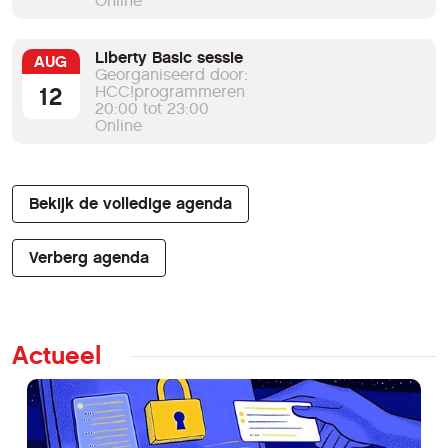
Online
Liberty Basic sessie
AUG
Georganiseerd door:
12
HCC!programmeren
20:00 tot 23:00
Online
Bekijk de volledige agenda
Verberg agenda
Actueel