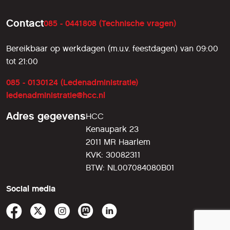
Contact
085 - 0441808 (Technische vragen)
Bereikbaar op werkdagen (m.u.v. feestdagen) van 09:00
tot 21:00
085 - 0130124 (Ledenadministratie)
ledenadministratie@hcc.nl
Adres gegevens
HCC
Kenaupark 23
2011 MR Haarlem
KVK: 30082311
BTW: NL007084080B01
Social media