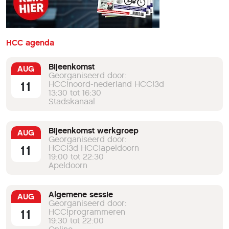
HCC agenda
Bijeenkomst
AUG
Georganiseerd door:
11
HCC!noord-nederland HCC!3d
13:30 tot 16:30
Stadskanaal
Bijeenkomst werkgroep
AUG
Georganiseerd door:
11
HCC!3d HCC!apeldoorn
19:00 tot 22:30
Apeldoorn
Algemene sessie
AUG
Georganiseerd door:
11
HCC!programmeren
19:30 tot 22:00