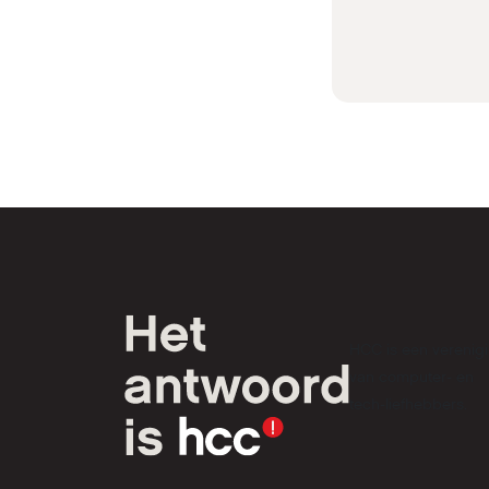
HCC is een verenig
van computer- en
tech-liefhebbers.