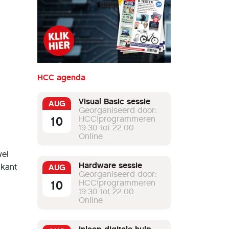
HCC agenda
Visual Basic sessie
AUG
Georganiseerd door:
10
HCC!programmeren
19:30 tot 22:00
Online
wel
Hardware sessie
jkant
AUG
Georganiseerd door:
10
HCC!programmeren
19:30 tot 22:00
Online