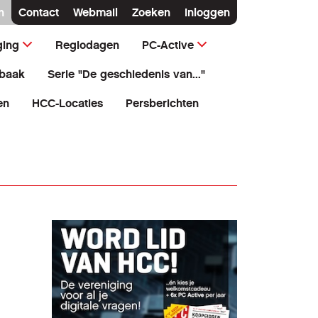
n
Contact
Webmail
Zoeken
Inloggen
ging
Regiodagen
PC-Active
baak
Serie "De geschiedenis van..."
en
HCC-Locaties
Persberichten