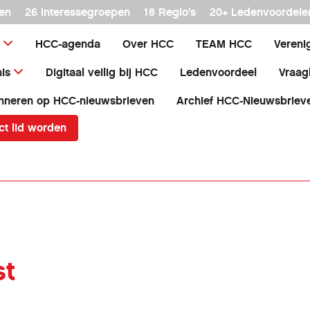
en
26 interessegroepen
18 Regio's
20+ Ledenvoordele
HCC-agenda
Over HCC
TEAM HCC
Vereni
is
Digitaal veilig bij HCC
Ledenvoordeel
Vraag
nneren op HCC-nieuwsbrieven
Archief HCC-Nieuwsbriev
ct lid worden
st