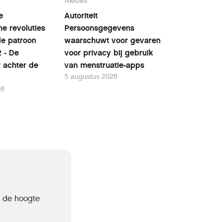
Nieuws
e
Autoriteit
he revoluties
Persoonsgegevens
fde patroon
waarschuwt voor gevaren
2 - De
voor privacy bij gebruik
r achter de
van menstruatie-apps
5 augustus 2026
26
p de hoogte