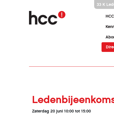
Ga
33 K Led
direct
naar
HCC
inhoud
Kenn
Abo
Dire
Ledenbijeenkom
Zaterdag 20 juni 10:00 tot 15:00