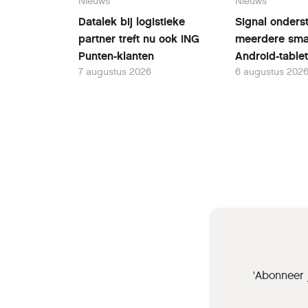
Nieuws
Nieuws
Datalek bij logistieke
Signal onders
partner treft nu ook ING
meerdere sma
Punten-klanten
Android-table
7 augustus 2026
6 augustus 202
'Abonneer 