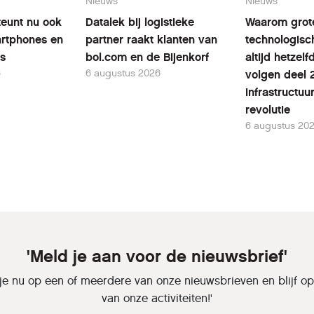
Nieuws
Nieuws
teunt nu ook
Datalek bij logistieke
Waarom grot
rtphones en
partner raakt klanten van
technologisc
ts
bol.com en de Bijenkorf
altijd hetzel
6
6 augustus 2026
volgen deel 
infrastructuu
revolutie
6 augustus 20
'Meld je aan voor de nieuwsbrief'
je nu op een of meerdere van onze nieuwsbrieven en blijf o
van onze activiteiten!'