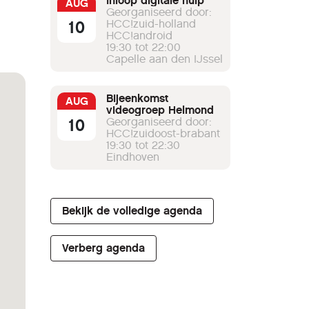
Inloop digitale hulp
AUG
Georganiseerd door:
10
HCC!zuid-holland
HCC!android
19:30 tot 22:00
Capelle aan den IJssel
Bijeenkomst
AUG
videogroep Helmond
10
Georganiseerd door:
HCC!zuidoost-brabant
19:30 tot 22:30
Eindhoven
Bekijk de volledige agenda
Verberg agenda