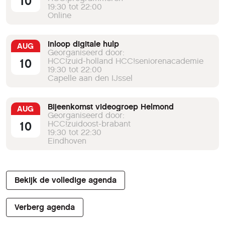
10
19:30 tot 22:00
Online
Inloop digitale hulp
AUG
Georganiseerd door:
10
HCC!zuid-holland HCC!seniorenacademie
19:30 tot 22:00
Capelle aan den IJssel
Bijeenkomst videogroep Helmond
AUG
Georganiseerd door:
10
HCC!zuidoost-brabant
19:30 tot 22:30
Eindhoven
Bekijk de volledige agenda
Verberg agenda