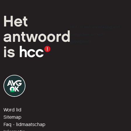
HCC is een vereniging van
computer- en tech-
liefhebbers.
Word lid
Sitemap
Faq - lidmaatschap