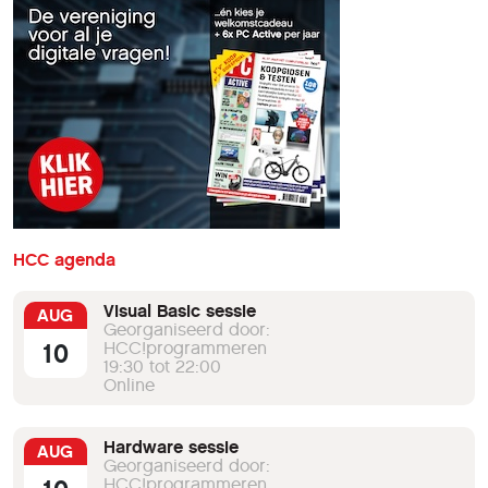
HCC agenda
Visual Basic sessie
AUG
Georganiseerd door:
10
HCC!programmeren
19:30 tot 22:00
Online
Hardware sessie
AUG
Georganiseerd door:
HCC!programmeren