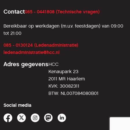
Contact
085 - 0441808 (Technische vragen)
Bereikbaar op werkdagen (m.u.v. feestdagen) van 09:00
tot 21:00
085 - 0130124 (Ledenadministratie)
ledenadministratie@hcc.nl
Adres gegevens
HCC
Kenaupark 23
2011 MR Haarlem
KVK: 30082311
BTW: NL007084080B01
Social media