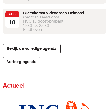
Bijeenkomst videogroep Helmond
AUG
Georganiseerd door:
10
HCC!zuidoost-brabant
19:30 tot 22:30
Eindhoven
Bekijk de volledige agenda
Verberg agenda
Actueel