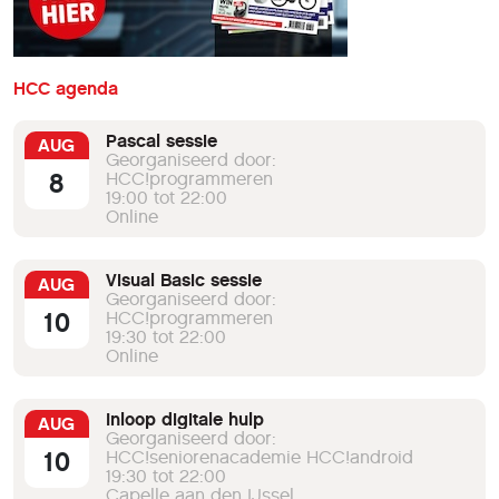
HCC agenda
Pascal sessie
AUG
Georganiseerd door:
8
HCC!programmeren
19:00 tot 22:00
Online
Visual Basic sessie
AUG
Georganiseerd door:
10
HCC!programmeren
19:30 tot 22:00
Online
Inloop digitale hulp
AUG
Georganiseerd door:
10
HCC!seniorenacademie HCC!android
19:30 tot 22:00
Capelle aan den IJssel