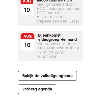
Inloop digitale hulp
AUG
Georganiseerd door:
10
HCC!seniorenacademie
HCC!android
19:30 tot 22:00
Capelle aan den IJssel
Bijeenkomst
AUG
videogroep Helmond
10
Georganiseerd door:
HCC!zuidoost-brabant
19:30 tot 22:30
Eindhoven
Bekijk de volledige agenda
Verberg agenda