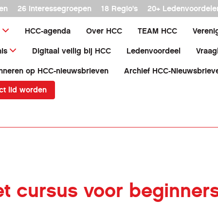
en
26 interessegroepen
18 Regio's
20+ Ledenvoordele
HCC-agenda
Over HCC
TEAM HCC
Vereni
is
Digitaal veilig bij HCC
Ledenvoordeel
Vraag
nneren op HCC-nieuwsbrieven
Archief HCC-Nieuwsbriev
ct lid worden
t cursus voor beginner