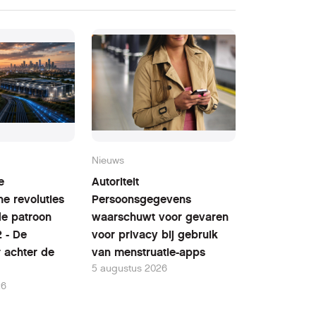
Nieuws
e
Autoriteit
he revoluties
Persoonsgegevens
fde patroon
waarschuwt voor gevaren
2 - De
voor privacy bij gebruik
r achter de
van menstruatie-apps
5 augustus 2026
26