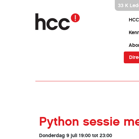
Ga
33 K Led
direct
naar
HCC
inhoud
Kenn
Abo
Dire
Python sessie me
Donderdag 9 juli 19:00 tot 23:00