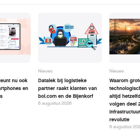
Nieuws
Nieuws
teunt nu ook
Datalek bij logistieke
Waarom grot
rtphones en
partner raakt klanten van
technologisc
ts
bol.com en de Bijenkorf
altijd hetzel
6
6 augustus 2026
volgen deel 
infrastructuu
revolutie
6 augustus 20