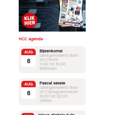
HCC agenda
Bijeenkomst
AUG
Georganiseerd door:
8
HCC!forth
11:00 tot 15:00
Bilthoven
Pascal sessie
AUG
Georganiseerd door:
8
HCC!programmeren
19:00 tot 22:00
Online