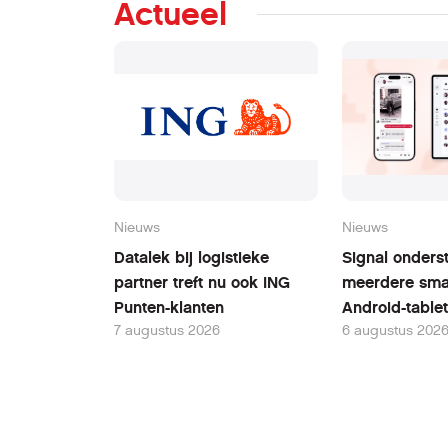
Actueel
Nieuws
Nieuws
Datalek bij logistieke
Signal onders
partner treft nu ook ING
meerdere sma
Punten-klanten
Android-table
7 augustus 2026
6 augustus 202