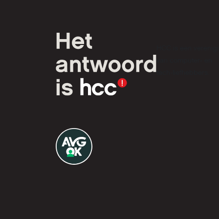
HCC is een verenig
van computer- en
tech-liefhebbers.