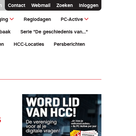
n
Contact
Webmail
Zoeken
Inloggen
ging
Regiodagen
PC-Active
baak
Serie "De geschiedenis van..."
en
HCC-Locaties
Persberichten
s