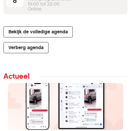
8
19:00 tot 22:00
Online
Bekijk de volledige agenda
Verberg agenda
Actueel