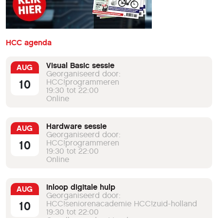
HCC agenda
Visual Basic sessie
AUG
Georganiseerd door:
10
HCC!programmeren
19:30 tot 22:00
Online
Hardware sessie
AUG
Georganiseerd door:
10
HCC!programmeren
19:30 tot 22:00
Online
Inloop digitale hulp
AUG
Georganiseerd door:
10
HCC!seniorenacademie HCC!zuid-holland
19:30 tot 22:00