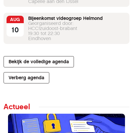
Capelle aan den IJssel
Bijeenkomst videogroep Helmond
AUG
Georganiseerd door:
10
HCC!zuidoost-brabant
19:30 tot 22:30
Eindhoven
Bekijk de volledige agenda
Verberg agenda
Actueel