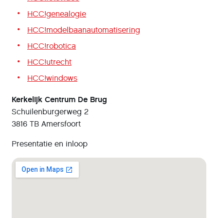
HCC!genealogie
HCC!modelbaanautomatisering
HCC!robotica
HCC!utrecht
HCC!windows
Kerkelijk Centrum De Brug
Schuilenburgerweg 2
3816 TB Amersfoort
Presentatie en inloop