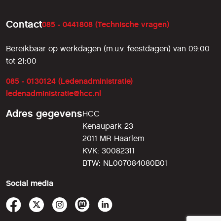
Contact
085 - 0441808 (Technische vragen)
Bereikbaar op werkdagen (m.u.v. feestdagen) van 09:00
tot 21:00
085 - 0130124 (Ledenadministratie)
ledenadministratie@hcc.nl
Adres gegevens
HCC
Kenaupark 23
2011 MR Haarlem
KVK: 30082311
BTW: NL007084080B01
Social media