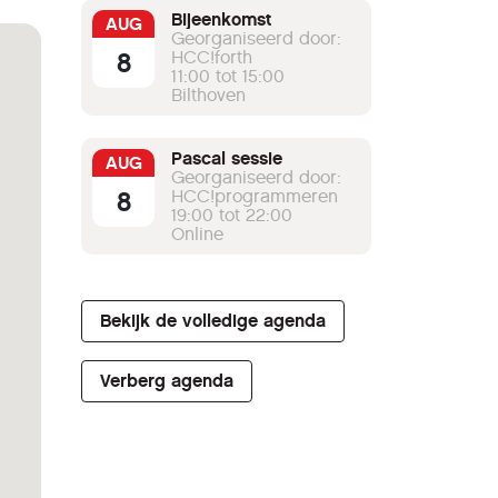
Bijeenkomst
AUG
Georganiseerd door:
8
HCC!forth
11:00 tot 15:00
Bilthoven
Pascal sessie
AUG
Georganiseerd door:
8
HCC!programmeren
19:00 tot 22:00
Online
Bekijk de volledige agenda
Verberg agenda