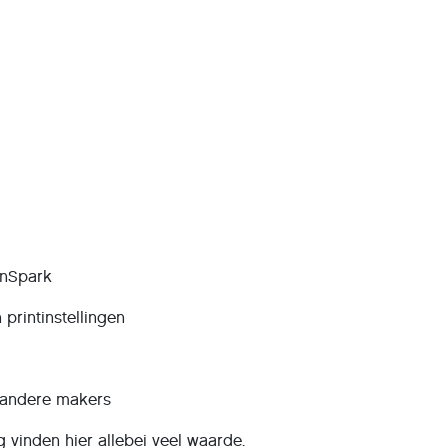
gnSpark
printinstellingen
t andere makers
 vinden hier allebei veel waarde.