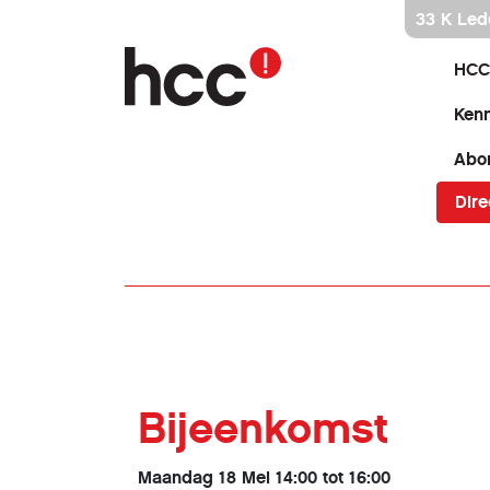
Ga
33 K Led
direct
naar
HCC
inhoud
Kenn
Abo
Dire
Bijeenkomst
Maandag 18 Mei 14:00 tot 16:00