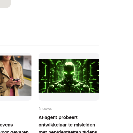
Nieuws
AI-agent probeert
evens
ontwikkelaar te misleiden
voor gevaren
met nepidentiteiten tijdens