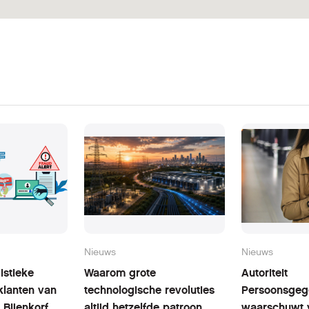
Nieuws
Nieuws
istieke
Waarom grote
Autoriteit
klanten van
technologische revoluties
Persoonsgeg
 Bijenkorf
altijd hetzelfde patroon
waarschuwt 