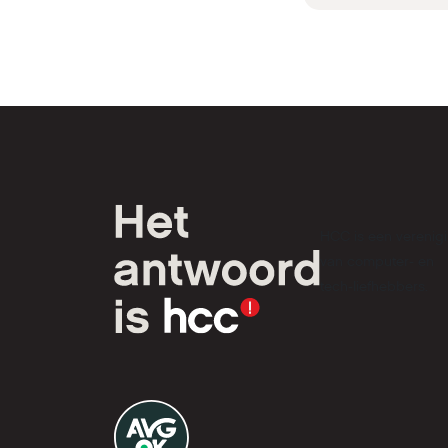
HCC is een verenig
van computer- en
tech-liefhebbers.