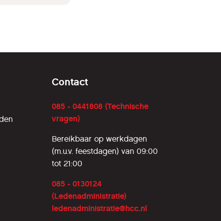
Contact
085 - 0441808 (Technische
vragen)
rden
Bereikbaar op werkdagen
(m.u.v. feestdagen) van 09:00
tot 21:00
085 - 0130124
(Ledenadministratie)
ledenadministratie@hcc.nl