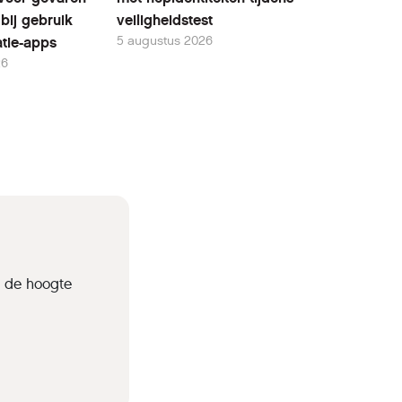
bij gebruik
veiligheidstest
5 augustus 2026
tie-apps
26
p de hoogte