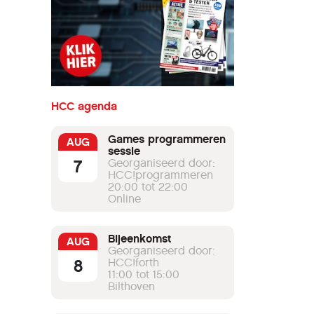
HCC agenda
Games programmeren
AUG
sessie
7
Georganiseerd door:
HCC!programmeren
20:00 tot 22:00
Online
Bijeenkomst
AUG
Georganiseerd door:
8
HCC!forth
11:00 tot 15:00
Bilthoven