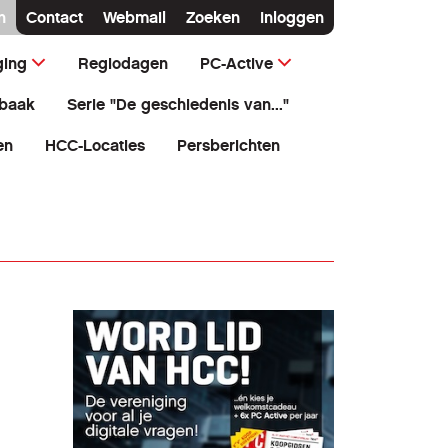
n
Contact
Webmail
Zoeken
Inloggen
ging
Regiodagen
PC-Active
baak
Serie "De geschiedenis van..."
en
HCC-Locaties
Persberichten