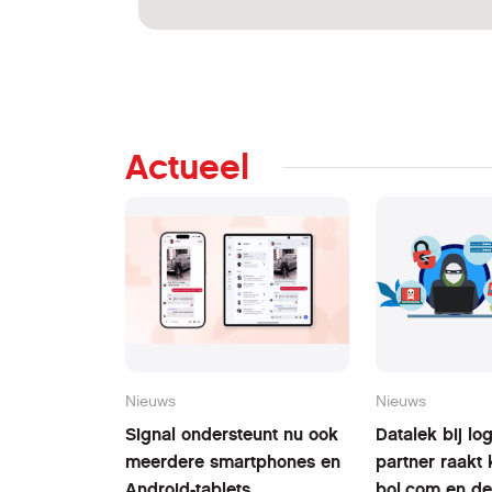
Actueel
Nieuws
Nieuws
Signal ondersteunt nu ook
Datalek bij log
meerdere smartphones en
partner raakt 
Android-tablets
bol.com en de