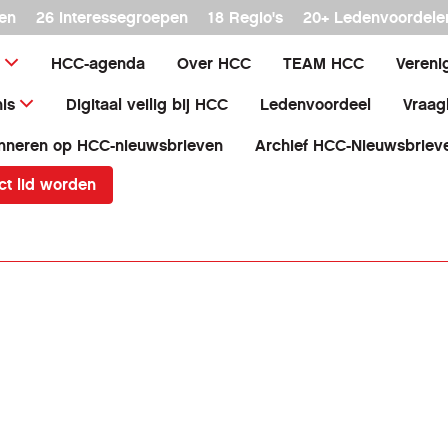
en
26 interessegroepen
18 Regio's
20+ Ledenvoordele
HCC-agenda
Over HCC
TEAM HCC
Vereni
is
Digitaal veilig bij HCC
Ledenvoordeel
Vraag
nneren op HCC-nieuwsbrieven
Archief HCC-Nieuwsbriev
ct lid worden