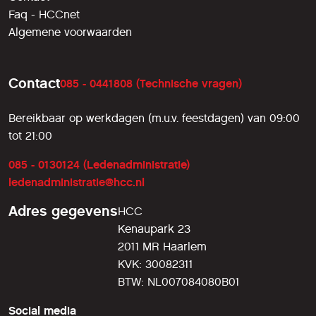
Faq - HCCnet
Algemene voorwaarden
Contact
085 - 0441808 (Technische vragen)
Bereikbaar op werkdagen (m.u.v. feestdagen) van 09:00
tot 21:00
085 - 0130124 (Ledenadministratie)
ledenadministratie@hcc.nl
Adres gegevens
HCC
Kenaupark 23
2011 MR Haarlem
KVK: 30082311
BTW: NL007084080B01
Social media