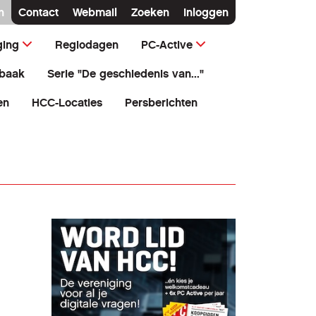
n
Contact
Webmail
Zoeken
Inloggen
ging
Regiodagen
PC-Active
baak
Serie "De geschiedenis van..."
en
HCC-Locaties
Persberichten