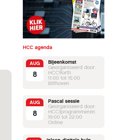
HCC agenda
Bijeenkomst
AUG
Georganiseerd door:
8
HCC!forth
11:00 tot 15:00
Bilthoven
Pascal sessie
AUG
Georganiseerd door:
8
HCC!programmeren
19:00 tot 22:00
Online