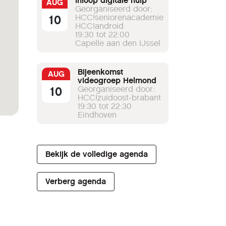
Inloop digitale hulp
AUG
Georganiseerd door:
10
HCC!seniorenacademie
HCC!android
19:30 tot 22:00
Capelle aan den IJssel
Bijeenkomst
AUG
videogroep Helmond
10
Georganiseerd door:
HCC!zuidoost-brabant
19:30 tot 22:30
Eindhoven
Bekijk de volledige agenda
Verberg agenda