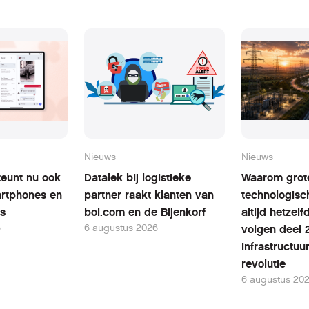
Nieuws
Nieuws
teunt nu ook
Datalek bij logistieke
Waarom grot
rtphones en
partner raakt klanten van
technologisc
ts
bol.com en de Bijenkorf
altijd hetzel
6
6 augustus 2026
volgen deel 
infrastructuu
revolutie
6 augustus 20