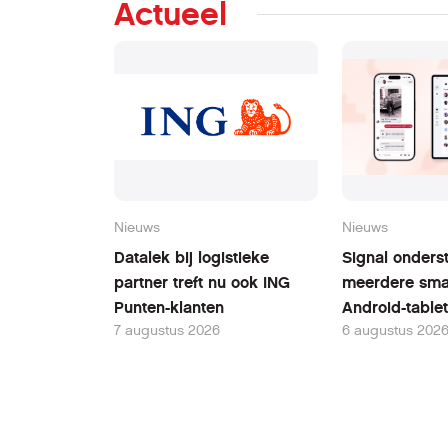
Actueel
Nieuws
Nieuws
Datalek bij logistieke
Signal onders
partner treft nu ook ING
meerdere sma
Punten-klanten
Android-table
7 augustus 2026
6 augustus 202