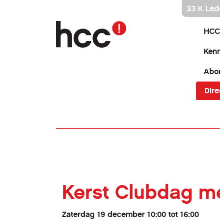
Ga
33 K Led
direct
naar
HCC
inhoud
Kenn
Abo
Dire
Kerst Clubdag me
Zaterdag 19 december 10:00 tot 16:00