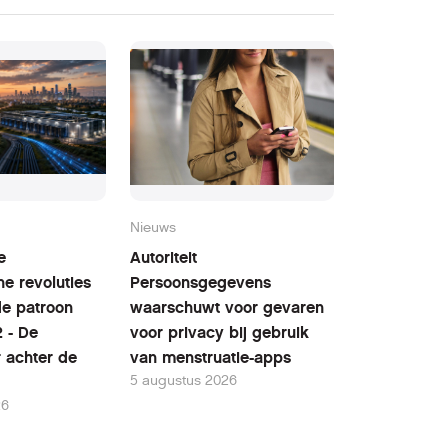
Nieuws
e
Autoriteit
he revoluties
Persoonsgegevens
fde patroon
waarschuwt voor gevaren
2 - De
voor privacy bij gebruik
r achter de
van menstruatie-apps
5 augustus 2026
26