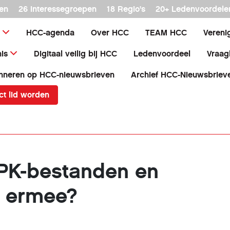
en
26 interessegroepen
18 Regio's
20+ Ledenvoordele
HCC-agenda
Over HCC
TEAM HCC
Vereni
is
Digitaal veilig bij HCC
Ledenvoordeel
Vraag
nneren op HCC-nieuwsbrieven
Archief HCC-Nieuwsbriev
ct lid worden
APK-bestanden en
k ermee?