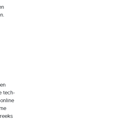
en
n.
ken
e tech-
 online
ime
treeks