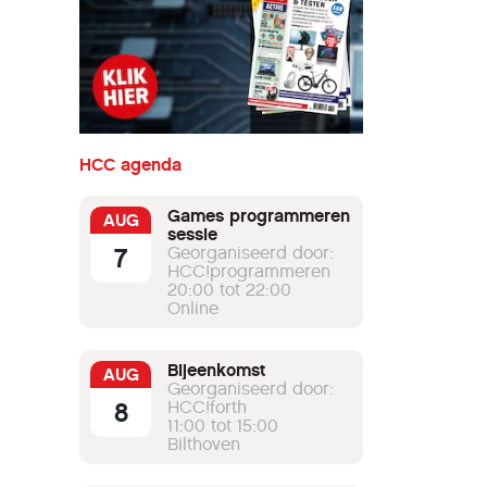
HCC agenda
Games programmeren
AUG
sessie
7
Georganiseerd door:
HCC!programmeren
20:00 tot 22:00
Online
Bijeenkomst
AUG
Georganiseerd door:
8
HCC!forth
11:00 tot 15:00
Bilthoven