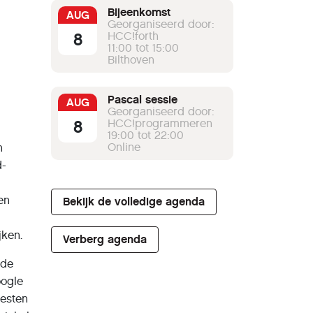
Bijeenkomst
AUG
Georganiseerd door:
8
HCC!forth
11:00 tot 15:00
Bilthoven
Pascal sessie
AUG
Georganiseerd door:
8
HCC!programmeren
19:00 tot 22:00
Online
n
d-
en
Bekijk de volledige agenda
jken.
Verberg agenda
rde
oogle
eesten