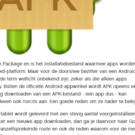
on Package en is het installatiebestand waarmee apps worde
d-platform. Maar voor de doorsnee bezitter van een Androi
 de term wellicht onbekend zijn, zeker als die alleen apps
y. Búiten de officiële Android-appwinkel wordt APK opeens e
ig downloaden van een APK-bestand - een app dus - kan
 kleven ook risico’s aan. Een goede reden om ze nader te beki
-tablet wordt geleverd met een stevig aantal voorgeïnstallee
uiker een nieuwe app downloaden, dan ga je daarvoor naar G
e vanzelfsprekende route en ook de reden waarom voor de m