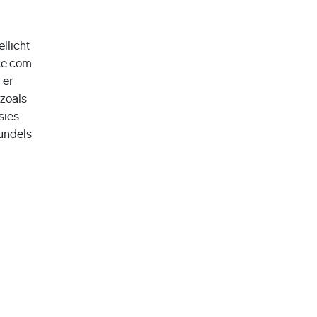
llicht
ce.com
 er
zoals
sies.
undels