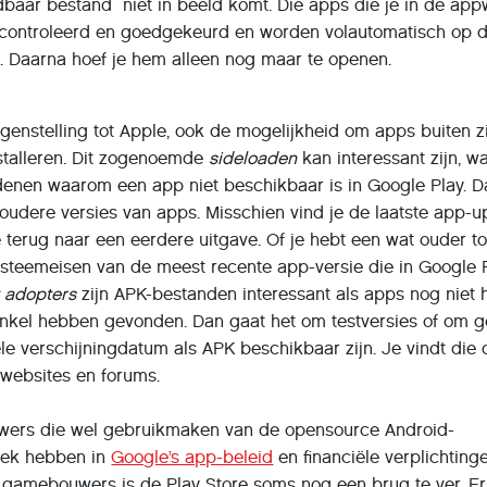
baar bestand niet in beeld komt. Die apps die je in de app
gecontroleerd en goedgekeurd en worden volautomatisch op 
d. Daarna hoef je hem alleen nog maar te openen.
egenstelling tot Apple, ook de mogelijkheid om apps buiten z
stalleren. Dit zogenoemde
sideloaden
kan interessant zijn, w
edenen waarom een app niet beschikbaar is in Google Play. 
oudere versies van apps. Misschien vind je de laatste app-
e terug naar een eerdere uitgave. Of je hebt een wat ouder to
ysteemeisen van de meest recente app-versie die in Google 
y adopters
zijn APK-bestanden interessant als apps nog niet 
winkel hebben gevonden. Dan gaat het om testversies of om g
iële verschijningdatum als APK beschikbaar zijn. Je vindt die
 websites en forums.
uwers die wel gebruikmaken van de opensource Android-
trek hebben in
Google’s app-beleid
en financiële verplichtinge
gamebouwers is de Play Store soms nog een brug te ver. Er