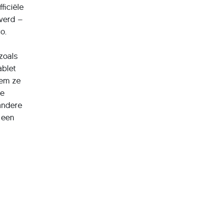
ficiële
everd –
o.
zoals
ablet
oem ze
de
andere
e een