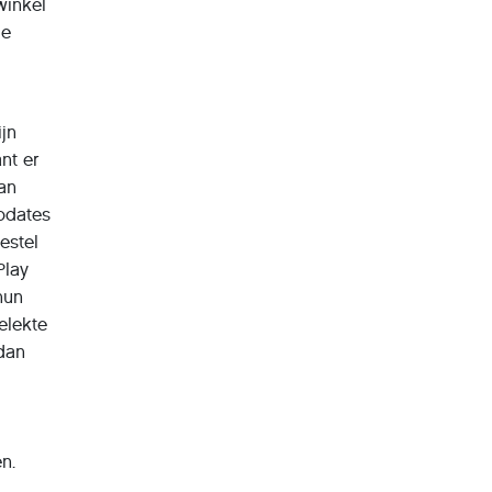
winkel
de
ijn
ant er
Dan
updates
estel
Play
hun
elekte
 dan
n.