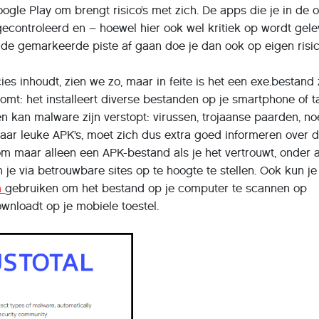
ogle Play om brengt risico’s met zich. De apps die je in de of
 gecontroleerd en – hoewel hier ook wel kritiek op wordt gel
 de gemarkeerde piste af gaan doe je dan ook op eigen risic
es inhoudt, zien we zo, maar in feite is het een exe.bestand 
omt: het installeert diverse bestanden op je smartphone of t
n kan malware zijn verstopt: virussen, trojaanse paarden, n
aar leuke APK’s, moet zich dus extra goed informeren over 
m maar alleen een APK-bestand als je het vertrouwt, onder 
 je via betrouwbare sites op te hoogte te stellen. Ook kun j
m
gebruiken om het bestand op je computer te scannen op
wnloadt op je mobiele toestel.