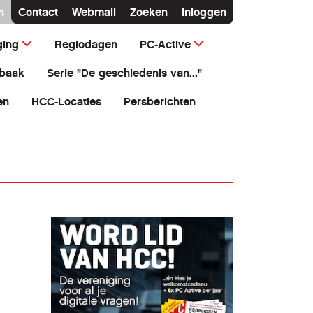
n
Contact
Webmail
Zoeken
Inloggen
ging
Regiodagen
PC-Active
baak
Serie "De geschiedenis van..."
en
HCC-Locaties
Persberichten