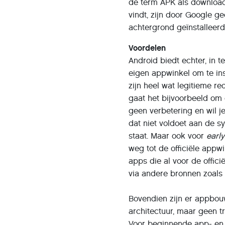
de term APK als download
vindt, zijn door Google 
achtergrond geïnstalleer
Voordelen
Android biedt echter, in t
eigen appwinkel om te in
zijn heel wat legitieme r
gaat het bijvoorbeeld om 
geen verbetering en wil j
dat niet voldoet aan de s
staat. Maar ook voor
earl
weg tot de officiële app
apps die al voor de offic
via andere bronnen zoals
Bovendien zijn er appbo
architectuur, maar geen 
Voor beginnende app- en 