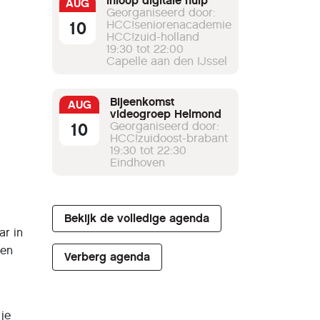
Inloop digitale hulp
AUG
Georganiseerd door:
10
HCC!seniorenacademie
HCC!zuid-holland
19:30 tot 22:00
Capelle aan den IJssel
Bijeenkomst
AUG
videogroep Helmond
10
Georganiseerd door:
HCC!zuidoost-brabant
19:30 tot 22:30
Eindhoven
Bekijk de volledige agenda
ar in
een
Verberg agenda
 je