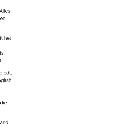
Alles-
en,
t het
n
is.
.
biedt,
nglish
die
land