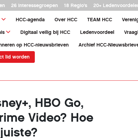
en
26 interessegroepen
18 Regio's
20+ Ledenvoordele
HCC-agenda
Over HCC
TEAM HCC
Vereni
is
Digitaal veilig bij HCC
Ledenvoordeel
Vraag
nneren op HCC-nieuwsbrieven
Archief HCC-Nieuwsbriev
ct lid worden
isney+, HBO Go,
rime Video? Hoe
 juiste?