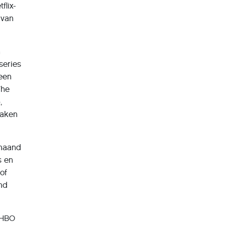
flix-
 van
n
series
 een
The
,
maken
 maand
s en
of
amd
 HBO