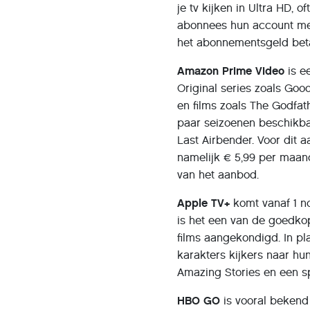
je tv kijken in Ultra HD, 
abonnees hun account met
het abonnementsgeld beta
Amazon Prime Video
is e
Original series zoals Go
en films zoals The Godfat
paar seizoenen beschikbaa
Last Airbender. Voor dit a
namelijk € 5,99 per maan
van het aanbod.
Apple TV+
komt vanaf 1 n
is het een van de goedko
films aangekondigd. In pl
karakters kijkers naar hu
Amazing Stories en een sp
HBO GO
is vooral bekend