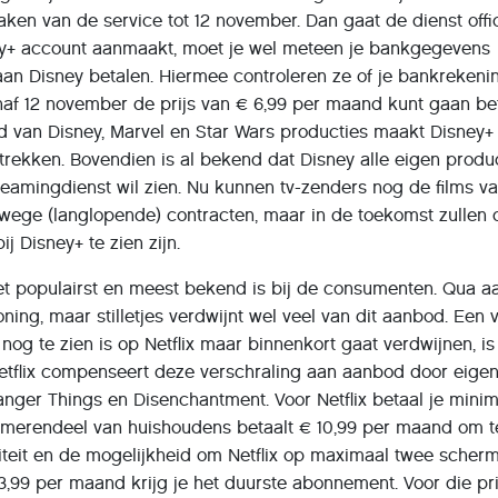
maken van de service tot 12 november. Dan gaat de dienst offi
sney+ account aanmaakt, moet je wel meteen je bankgegevens
aan Disney betalen. Hiermee controleren ze of je bankrekeni
naf 12 november de prijs van € 6,99 per maand kunt gaan be
 van Disney, Marvel en Star Wars producties maakt Disney+
trekken. Bovendien is al bekend dat Disney alle eigen produ
treamingdienst wil zien. Nu kunnen tv-zenders nog de films v
wege (langlopende) contracten, maar in de toekomst zullen
ij Disney+ te zien zijn.
het populairst en meest bekend is bij de consumenten. Qua 
oning, maar stilletjes verdwijnt wel veel van dit aanbod. Een 
nog te zien is op Netflix maar binnenkort gaat verdwijnen, is
Netflix compenseert deze verschraling aan aanbod door eige
anger Things en Disenchantment. Voor Netflix betaal je mini
 merendeel van huishoudens betaalt € 10,99 per maand om t
liteit en de mogelijkheid om Netflix op maximaal twee scher
 13,99 per maand krijg je het duurste abonnement. Voor die pr