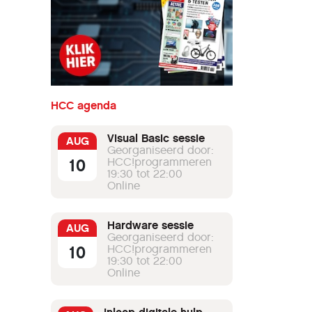
HCC agenda
Visual Basic sessie
AUG
Georganiseerd door:
10
HCC!programmeren
19:30 tot 22:00
Online
Hardware sessie
AUG
Georganiseerd door:
10
HCC!programmeren
19:30 tot 22:00
Online