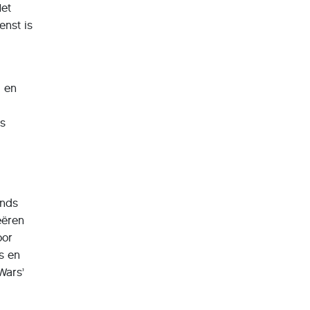
Het
enst is
l en
is
ends
eëren
oor
ms en
Wars’