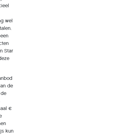
cieel
ng wel
talen.
 een
cten
an Star
 deze
aanbod
van de
 de
n
maal €
e
men
ijs kun