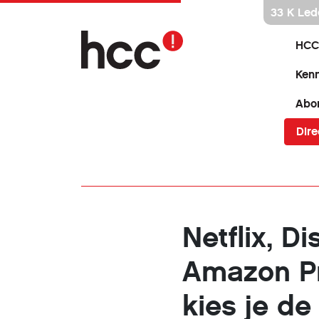
Ga
33 K Led
direct
naar
HCC
inhoud
Kenn
Abo
Dire
Netflix, D
Amazon P
kies je de