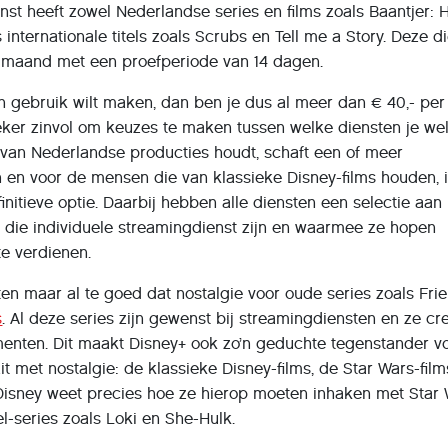
nst heeft zowel Nederlandse series en films zoals Baantjer: 
 internationale titels zoals Scrubs en Tell me a Story. Deze di
er maand met een proefperiode van 14 dagen.
en gebruik wilt maken, dan ben je dus al meer dan € 40,- per
eker zinvol om keuzes te maken tussen welke diensten je we
e van Nederlandse producties houdt, schaft een of meer
 en voor de mensen die van klassieke Disney-films houden, 
initieve optie. Daarbij hebben alle diensten een selectie aan
an die individuele streamingdienst zijn en waarmee ze hopen
te verdienen.
en maar al te goed dat nostalgie voor oude series zoals Fri
s
. Al deze series zijn gewenst bij streamingdiensten en ze cr
menten. Dit maakt Disney+ ook zo’n geduchte tegenstander v
zit met nostalgie: de klassieke Disney-films, de Star Wars-fil
. Disney weet precies hoe ze hierop moeten inhaken met Star 
-series zoals Loki en She-Hulk.