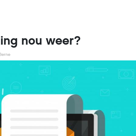
xing nou weer?
 Berne