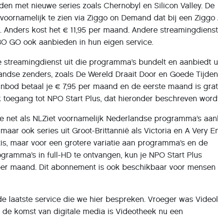
en met nieuwe series zoals Chernobyl en Silicon Valley. De
voornamelijk te zien via Ziggo on Demand dat bij een Ziggo 
t. Anders kost het € 11,95 per maand. Andere streamingdienst
HBO GO ook aanbieden in hun eigen service.
 streamingdienst uit die programma’s bundelt en aanbiedt ui
ndse zenders, zoals De Wereld Draait Door en Goede Tijde
aanbod betaal je € 7,95 per maand en de eerste maand is grat
k toegang tot NPO Start Plus, dat hieronder beschreven wordt
ie net als NLZiet voornamelijk Nederlandse programma’s aan
maar ook series uit Groot-Brittannië als Victoria en A Very E
tis, maar voor een grotere variatie aan programma’s en de
gramma’s in full-HD te ontvangen, kun je NPO Start Plus
per maand. Dit abonnement is ook beschikbaar voor mensen 
de laatste service die we hier bespreken. Vroeger was Video
 de komst van digitale media is Videotheek nu een