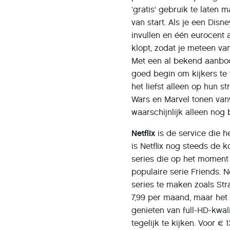
‘gratis’ gebruik te laten 
van start. Als je een Di
invullen en één eurocent 
klopt, zodat je meteen va
Met een al bekend aanbod
goed begin om kijkers te 
het liefst alleen op hun s
Wars en Marvel tonen van
waarschijnlijk alleen nog b
Netflix
is de service die 
is Netflix nog steeds de k
series die op het moment 
populaire serie Friends. 
series te maken zoals Str
7,99 per maand, maar het
genieten van full-HD-kwa
tegelijk te kijken. Voor €