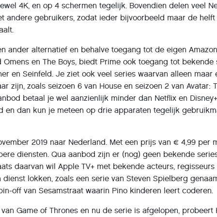
oftewel 4K, en op 4 schermen tegelijk. Bovendien delen veel Net
 andere gebruikers, zodat ieder bijvoorbeeld maar de helft
alt.
en ander alternatief en behalve toegang tot de eigen Amazo
od Omens en The Boys, biedt Prime ook toegang tot bekende 
her en Seinfeld. Je ziet ook veel series waarvan alleen maar
r zijn, zoals seizoen 6 van House en seizoen 2 van Avatar: 
anbod betaal je wel aanzienlijk minder dan Netflix en Disney+
d en dan kun je meteen op drie apparaten tegelijk gebruik
ovember 2019 naar Nederland. Met een prijs van € 4,99 per
pere diensten. Qua aanbod zijn er (nog) geen bekende serie
aats daarvan wil Apple TV+ met bekende acteurs, regisseurs 
n dienst lokken, zoals een serie van Steven Spielberg gena
in-off van Sesamstraat waarin Pino kinderen leert coderen.
 van Game of Thrones en nu de serie is afgelopen, probeert