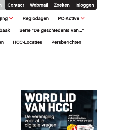
n
Contact
Webmail
Zoeken
Inloggen
ging
Regiodagen
PC-Active
baak
Serie "De geschiedenis van..."
en
HCC-Locaties
Persberichten