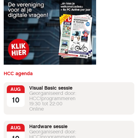
HCC agenda
Visual Basic sessie
AUG
Georganiseerd door:
10
HCC!programmeren
19:30 tot 22:00
Online
Hardware sessie
AUG
Georganiseerd door:
HCC!programmeren