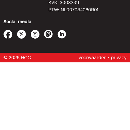
KVK: 30082311
BTW: NL007084080B01
Social media
© 2026 HCC
voorwaarden
•
privacy