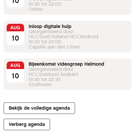
10
19:30 tot 22:00
Online
Inloop digitale hulp
AUG
Georganiseerd door:
10
HCC!zuid-holland HCC!android
19:30 tot 22:00
Capelle aan den IJssel
Bijeenkomst videogroep Helmond
AUG
Georganiseerd door:
10
HCC!zuidoost-brabant
19:30 tot 22:30
Eindhoven
Bekijk de volledige agenda
Verberg agenda