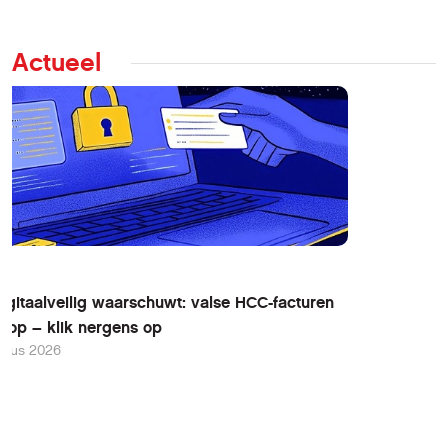
Actueel
igitaalveilig waarschuwt: valse HCC-facturen
loop – klik nergens op
stus 2026