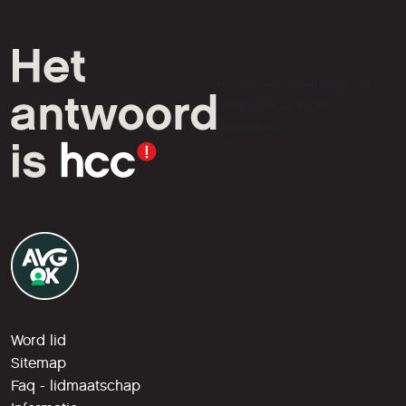
HCC is een vereniging van
computer- en tech-
liefhebbers.
Word lid
Sitemap
Faq - lidmaatschap