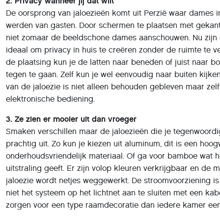
2. Privacy wanneer jij dat wilt
De oorsprong van jaloezieën komt uit Perzië waar dames 
werden van gasten. Door schermen te plaatsen met gekan
niet zomaar de beeldschone dames aanschouwen. Nu zijn e
ideaal om privacy in huis te creëren zonder de ruimte te ve
de plaatsing kun je de latten naar beneden of juist naar b
tegen te gaan. Zelf kun je wel eenvoudig naar buiten kijken
van de jaloezie is niet alleen behouden gebleven maar zel
elektronische bediening.
3. Ze zien er mooier uit dan vroeger
Smaken verschillen maar de jaloezieën die je tegenwoordig
prachtig uit. Zo kun je kiezen uit aluminum, dit is een hoo
onderhoudsvriendelijk materiaal. Of ga voor bamboe wat he
uitstraling geeft. Er zijn volop kleuren verkrijgbaar en de 
jaloezie wordt netjes weggewerkt. De stroomvoorziening is
niet het systeem op het lichtnet aan te sluiten met een ka
zorgen voor een type raamdecoratie dan iedere kamer een