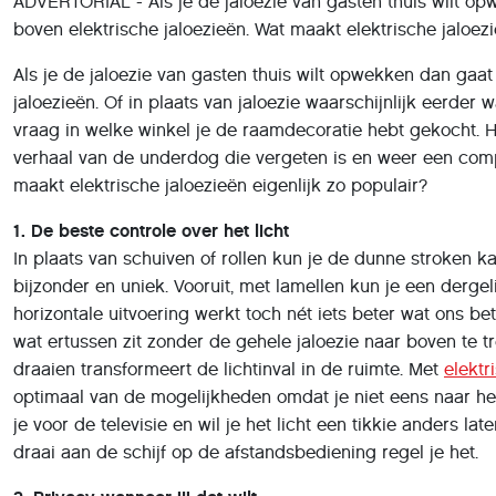
ADVERTORIAL - Als je de jaloezie van gasten thuis wilt op
boven elektrische jaloezieën. Wat maakt elektrische jaloezi
Als je de jaloezie van gasten thuis wilt opwekken dan gaat
jaloezieën. Of in plaats van jaloezie waarschijnlijk eerder 
vraag in welke winkel je de raamdecoratie hebt gekocht. He
verhaal van de underdog die vergeten is en weer een co
maakt elektrische jaloezieën eigenlijk zo populair?
1. De beste controle over het licht
In plaats van schuiven of rollen kun je de dunne stroken ka
bijzonder en uniek. Vooruit, met lamellen kun je een dergel
horizontale uitvoering werkt toch nét iets beter wat ons betr
wat ertussen zit zonder de gehele jaloezie naar boven te tr
draaien transformeert de lichtinval in de ruimte. Met
elektr
optimaal van de mogelijkheden omdat je niet eens naar het 
je voor de televisie en wil je het licht een tikkie anders lat
draai aan de schijf op de afstandsbediening regel je het.