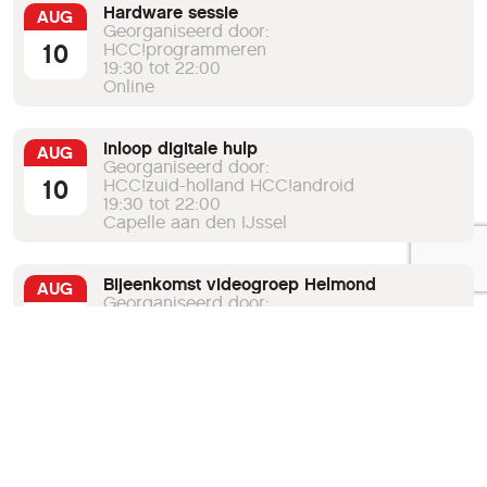
Hardware sessie
AUG
Georganiseerd door:
10
HCC!programmeren
19:30 tot 22:00
Online
Inloop digitale hulp
AUG
Georganiseerd door:
10
HCC!zuid-holland HCC!android
19:30 tot 22:00
Capelle aan den IJssel
Bijeenkomst videogroep Helmond
AUG
Georganiseerd door:
10
HCC!zuidoost-brabant
19:30 tot 22:30
Eindhoven
Bekijk de volledige agenda