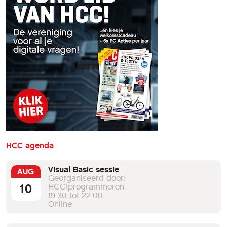
HCC agenda
Visual Basic sessie
AUG
Georganiseerd door:
10
HCC!programmeren
19:30 tot 22:00
Online