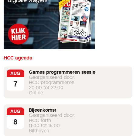
HCC agenda
Games programmeren sessie
AUG
Georganiseerd door:
7
HCC!programmeren
20:00 tot 22:00
Online
Bijeenkomst
AUG
Georganiseerd door:
8
HCC!forth
11:00 tot 15:00
Bilthoven