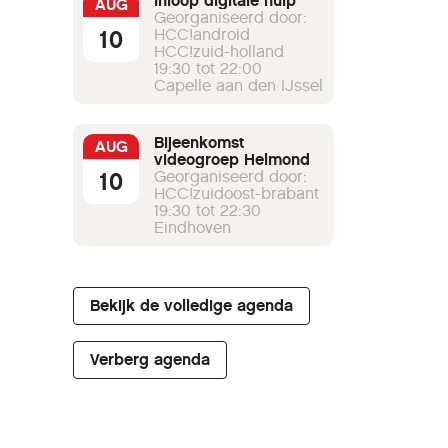
Inloop digitale hulp
AUG
Georganiseerd door:
10
HCC!android
HCC!zuid-holland
19:30 tot 22:00
Capelle aan den IJssel
Bijeenkomst
AUG
videogroep Helmond
10
Georganiseerd door:
HCC!zuidoost-brabant
19:30 tot 22:30
Eindhoven
Bekijk de volledige agenda
Verberg agenda