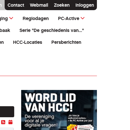
n
Contact
Webmail
Zoeken
Inloggen
ging
Regiodagen
PC-Active
baak
Serie "De geschiedenis van..."
en
HCC-Locaties
Persberichten