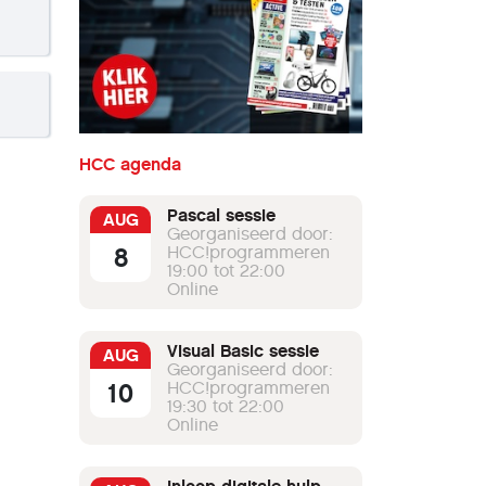
HCC agenda
Pascal sessie
AUG
Georganiseerd door:
8
HCC!programmeren
19:00 tot 22:00
Online
Visual Basic sessie
AUG
Georganiseerd door:
10
HCC!programmeren
19:30 tot 22:00
Online