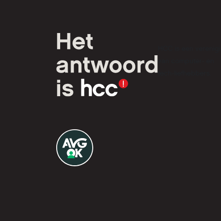
HCC is een verenig
van computer- en
tech-liefhebbers.