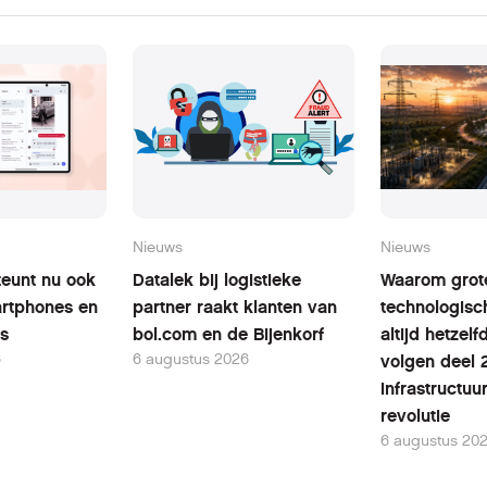
Nieuws
Nieuws
teunt nu ook
Datalek bij logistieke
Waarom grot
rtphones en
partner raakt klanten van
technologisc
ts
bol.com en de Bijenkorf
altijd hetzel
6
6 augustus 2026
volgen deel 
infrastructuu
revolutie
6 augustus 20