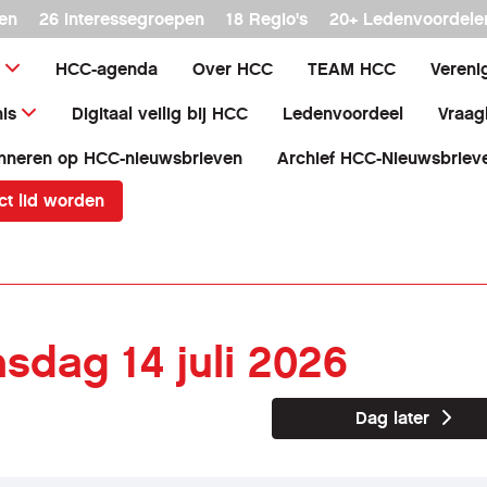
en
26 interessegroepen
18 Regio's
20+ Ledenvoordele
HCC-agenda
Over HCC
TEAM HCC
Vereni
is
Digitaal veilig bij HCC
Ledenvoordeel
Vraag
nneren op HCC-nieuwsbrieven
Archief HCC-Nieuwsbriev
ct lid worden
nsdag 14 juli 2026
Dag later