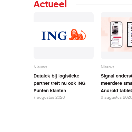
Actueel
Nieuws
Nieuws
Datalek bij logistieke
Signal onders
partner treft nu ook ING
meerdere sma
Punten-klanten
Android-table
7 augustus 2026
6 augustus 202