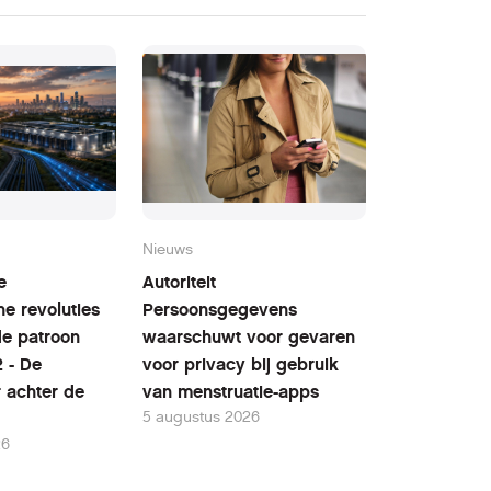
Nieuws
e
Autoriteit
he revoluties
Persoonsgegevens
fde patroon
waarschuwt voor gevaren
2 - De
voor privacy bij gebruik
r achter de
van menstruatie-apps
5 augustus 2026
26