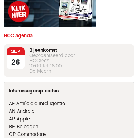
HCC agenda
Bijeenkomst
SEP
Georganiseerd door:
26
HCC!ecs
10:00 tot 16:00
De Meern
Interessegroep-codes
AF Artificiele intelligentie
AN Android
AP Apple
BE Beleggen
CP Commodore