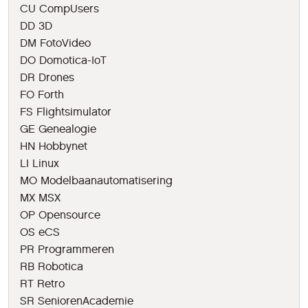
CU CompUsers
DD 3D
DM FotoVideo
DO Domotica-IoT
DR Drones
FO Forth
FS Flightsimulator
GE Genealogie
HN Hobbynet
LI Linux
MO Modelbaanautomatisering
MX MSX
OP Opensource
OS eCS
PR Programmeren
RB Robotica
RT Retro
SR SeniorenAcademie