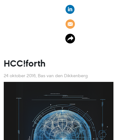
HCC!forth
24 oktober 2016
,
Bas van den Dikkenberg