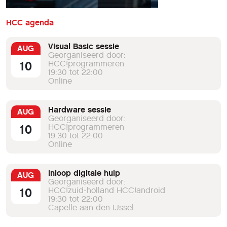
HCC agenda
Visual Basic sessie
AUG
Georganiseerd door:
10
HCC!programmeren
19:30 tot 22:00
Online
Hardware sessie
AUG
Georganiseerd door:
10
HCC!programmeren
19:30 tot 22:00
Online
Inloop digitale hulp
AUG
Georganiseerd door:
10
HCC!zuid-holland HCC!android
19:30 tot 22:00
Capelle aan den IJssel