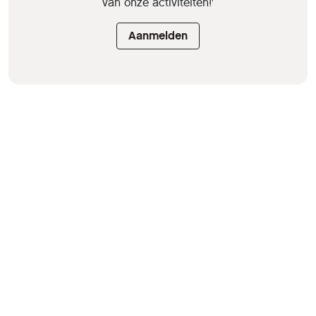
van onze activiteiten!'
Aanmelden
HCC is een vereniging van
computer- en tech-
liefhebbers.