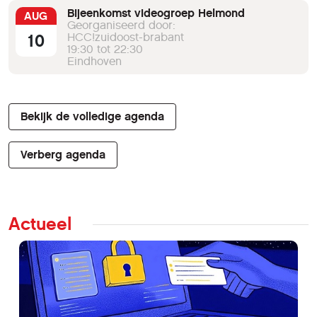
Bijeenkomst videogroep Helmond
AUG
Georganiseerd door:
10
HCC!zuidoost-brabant
19:30 tot 22:30
Eindhoven
Bekijk de volledige agenda
Verberg agenda
Actueel