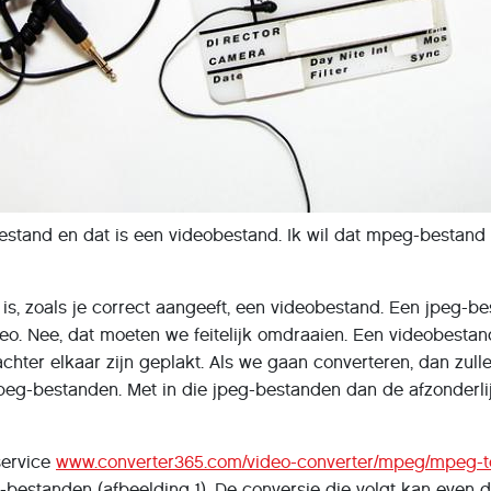
stand en dat is een videobestand. Ik wil dat mpeg-bestand
, zoals je correct aangeeft, een videobestand. Een jpeg-best
o. Nee, dat moeten we feitelijk omdraaien. Een videobestand 
 achter elkaar zijn geplakt. Als we gaan converteren, dan z
peg-bestanden. Met in die jpeg-bestanden dan de afzonderlij
service
www.converter365.com/video-converter/mpeg/mpeg-t
bestanden (afbeelding 1). De conversie die volgt kan even d