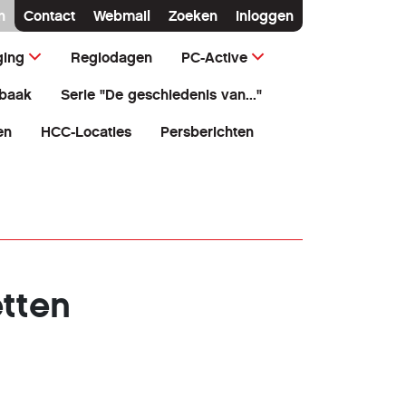
n
Contact
Webmail
Zoeken
Inloggen
ging
Regiodagen
PC-Active
baak
Serie "De geschiedenis van..."
en
HCC-Locaties
Persberichten
tten