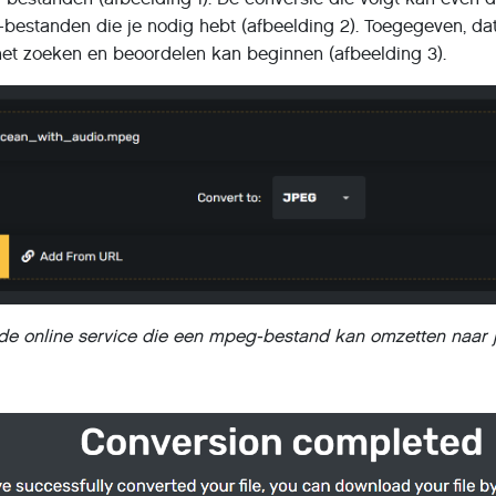
-bestanden die je nodig hebt (afbeelding 2). Toegegeven, d
het zoeken en beoordelen kan beginnen (afbeelding 3).
is de online service die een mpeg-bestand kan omzetten naar