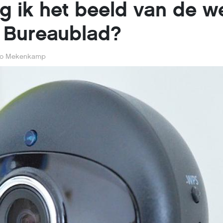
jg ik het beeld van de
 Bureaublad?
o Mekenkamp