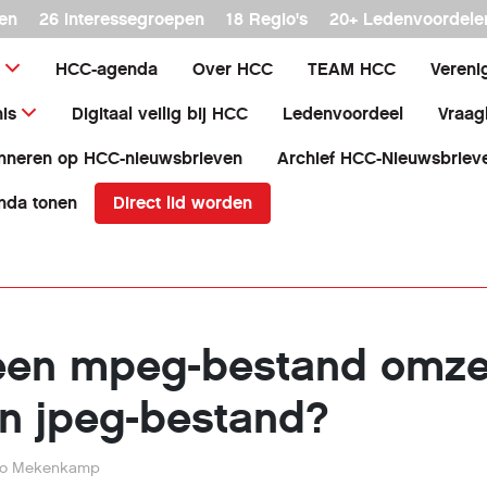
en
26 interessegroepen
18 Regio's
20+ Ledenvoordele
HCC-agenda
Over HCC
TEAM HCC
Vereni
is
Digitaal veilig bij HCC
Ledenvoordeel
Vraag
nneren op HCC-nieuwsbrieven
Archief HCC-Nieuwsbriev
Direct lid worden
nda tonen
 een mpeg-bestand omze
n jpeg-bestand?
o Mekenkamp