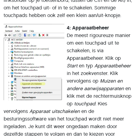
linksonder op je toetsenbord, tussen de Ctrl en de Alt) in,
om het touchpad uit- of in te schakelen. Sommige
touchpads hebben ook zelf een klein aan/uit-knopje.
4: Apparaatbeheer
De meest rigoureuze manier
om een touchpad uit te
schakelen, is via
Apparaatbeheer. Klik op
Start
en typ
Apparaatbeheer
in het zoekvenster. Klik
vervolgens op
Muizen en
andere aanwijsapparaten
en
klik met de rechtermuisknop
op
touchpad
. Kies
vervolgens
Apparaat uitschakelen
en de
besturingssoftware van het touchpad wordt niet meer
ingeladen. Je kunt dit weer ongedaan maken door
dezelfde stappen te volgen en dan te kiezen voor