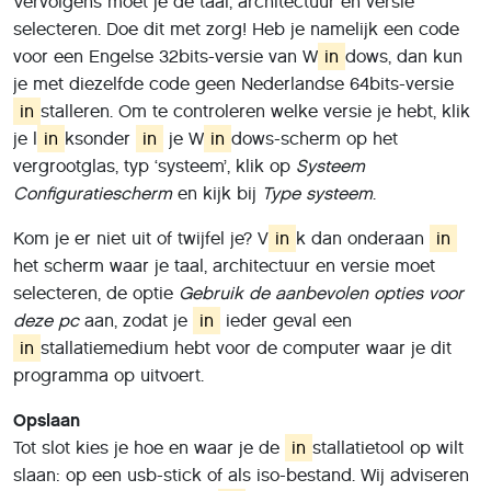
Vervolgens moet je de taal, architectuur en versie
selecteren. Doe dit met zorg! Heb je namelijk een code
voor een Engelse 32bits-versie van W
in
dows, dan kun
je met diezelfde code geen Nederlandse 64bits-versie
in
stalleren. Om te controleren welke versie je hebt, klik
je l
in
ksonder
in
je W
in
dows-scherm op het
vergrootglas, typ ‘systeem’, klik op
Systeem
Configuratiescherm
en kijk bij
Type systeem
.
Kom je er niet uit of twijfel je? V
in
k dan onderaan
in
het scherm waar je taal, architectuur en versie moet
selecteren, de optie
Gebruik de aanbevolen opties voor
deze pc
aan, zodat je
in
ieder geval een
in
stallatiemedium hebt voor de computer waar je dit
programma op uitvoert.
Opslaan
Tot slot kies je hoe en waar je de
in
stallatietool op wilt
slaan: op een usb-stick of als iso-bestand. Wij adviseren