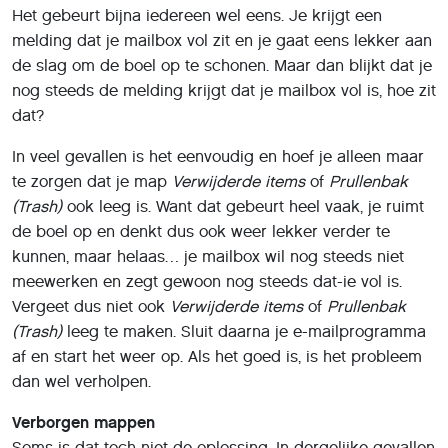
Het gebeurt bijna iedereen wel eens. Je krijgt een
melding dat je mailbox vol zit en je gaat eens lekker aan
de slag om de boel op te schonen. Maar dan blijkt dat je
nog steeds de melding krijgt dat je mailbox vol is, hoe zit
dat?
In veel gevallen is het eenvoudig en hoef je alleen maar
te zorgen dat je map
Verwijderde items
of
Prullenbak
(Trash)
ook leeg is. Want dat gebeurt heel vaak, je ruimt
de boel op en denkt dus ook weer lekker verder te
kunnen, maar helaas… je mailbox wil nog steeds niet
meewerken en zegt gewoon nog steeds dat-ie vol is.
Vergeet dus niet ook
Verwijderde items
of
Prullenbak
(Trash)
leeg te maken. Sluit daarna je e-mailprogramma
af en start het weer op. Als het goed is, is het probleem
dan wel verholpen.
Verborgen mappen
Soms is dat toch niet de oplossing. In dergelijke gevallen