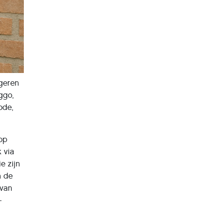
geren
ggo,
ode,
oop
 via
e zijn
n de
 van
-