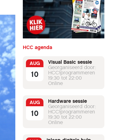
HCC agenda
Visual Basic sessie
AUG
Georganiseerd door:
10
HCC!programmeren
19:30 tot 22:00
Online
Hardware sessie
AUG
Georganiseerd door:
10
HCC!programmeren
19:30 tot 22:00
Online