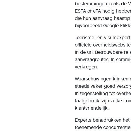
bestemmingen zoals de Ve
ESTA of eTA nodig hebben
die hun aanvraag haastig 
bijvoorbeeld Google klikke
Toerisme- en visumexperts
officiële overheidswebsit
in de url. Betrouwbare re
aanvraagroutes. In sommi
verkregen.
Waarschuwingen klinken o
steeds vaker goed verzorg
In tegenstelling tot overh
taalgebruik, zijn zulke co
klantvriendelijk.
Experts benadrukken het 
toenemende concurrentie o