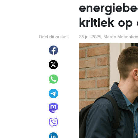
energiebe
kritiek o
Deel dit artikel
23 juli 2025
,
Marco Mekenka