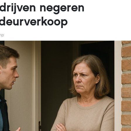
drijven negeren
p deurverkoop
mp