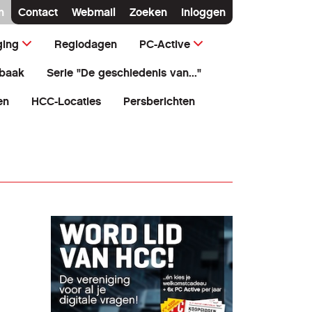
n
Contact
Webmail
Zoeken
Inloggen
ging
Regiodagen
PC-Active
baak
Serie "De geschiedenis van..."
en
HCC-Locaties
Persberichten