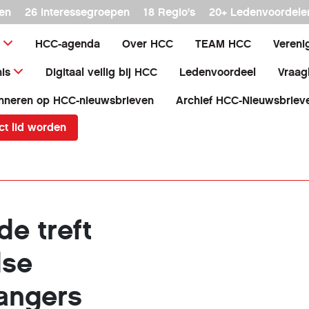
en
26 interessegroepen
18 Regio's
20+ Ledenvoordele
HCC-agenda
Over HCC
TEAM HCC
Vereni
is
Digitaal veilig bij HCC
Ledenvoordeel
Vraag
nneren op HCC-nieuwsbrieven
Archief HCC-Nieuwsbriev
ct lid worden
e treft
dse
angers