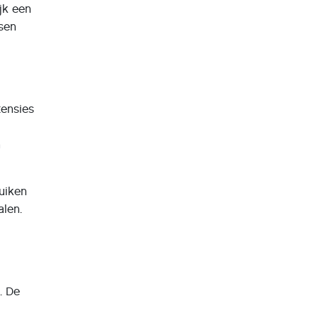
jk een
nsen
tensies
n
uiken
alen.
. De