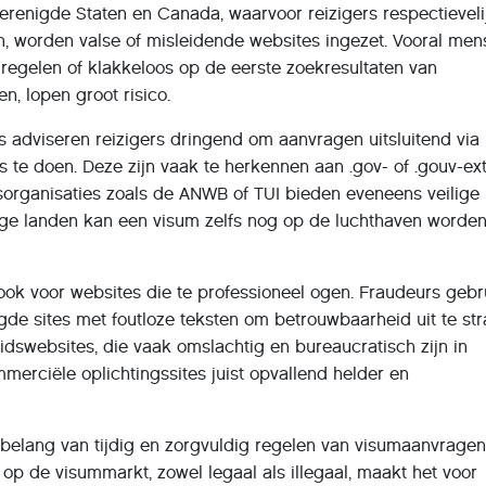
renigde Staten en Canada, waarvoor reizigers respectieveli
, worden valse of misleidende websites ingezet. Vooral me
regelen of klakkeloos op de eerste zoekresultaten van
n, lopen groot risico.
 adviseren reizigers dringend om aanvragen uitsluitend via
es te doen. Deze zijn vaak te herkennen aan .gov- of .gouv-ex
isorganisaties zoals de ANWB of TUI bieden eveneens veilige
ge landen kan een visum zelfs nog op de luchthaven worde
ok voor websites die te professioneel ogen. Fraudeurs gebr
de sites met foutloze teksten om betrouwbaarheid uit te str
eidswebsites, die vaak omslachtig en bureaucratisch zijn in
mmerciële oplichtingssites juist opvallend helder en
belang van tijdig en zorgvuldig regelen van visumaanvragen
p de visummarkt, zowel legaal als illegaal, maakt het voor