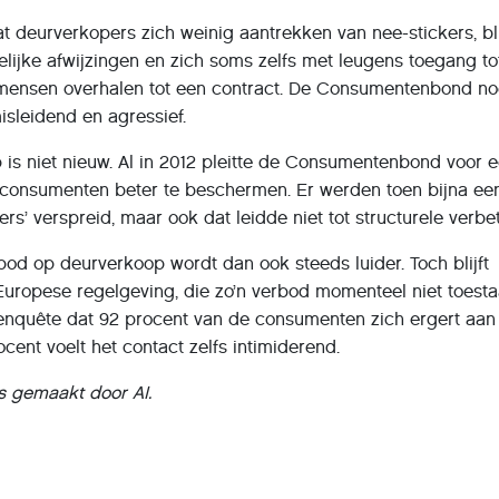
dat deurverkopers zich weinig aantrekken van nee-stickers, bl
lijke afwijzingen en zich soms zelfs met leugens toegang to
 mensen overhalen tot een contract. De Consumentenbond n
sleidend en agressief.
 is niet nieuw. Al in 2012 pleitte de Consumentenbond voor 
onsumenten beter te beschermen. Er werden toen bijna ee
kers’ verspreid, maar ook dat leidde niet tot structurele verbe
od op deurverkoop wordt dan ook steeds luider. Toch blijft
Europese regelgeving, die zo’n verbod momenteel niet toesta
e enquête dat 92 procent van de consumenten zich ergert aan
cent voelt het contact zelfs intimiderend.
s gemaakt door AI.