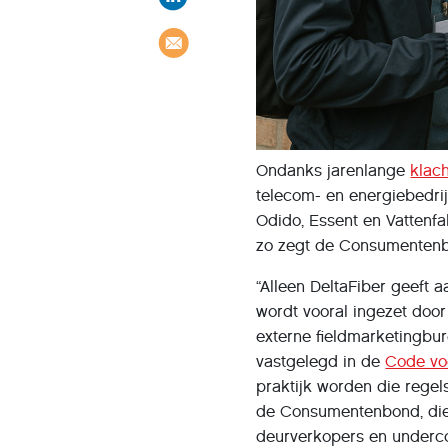
Ondanks jarenlange
klac
telecom- en energiebedri
Odido, Essent en Vattenf
zo zegt de Consumenten
“Alleen DeltaFiber geeft 
wordt vooral ingezet doo
externe fieldmarketingbu
vastgelegd in de
Code vo
praktijk worden die regel
de Consumentenbond, die
deurverkopers en underco