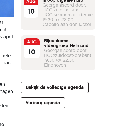
Inloop digitale hulp
AUG
Georganiseerd door:
10
HCC!zuid-holland
HCC!seniorenacademie
19:30 tot 22:00
ar
Capelle aan den IJssel
ichte
s april
Bijeenkomst
AUG
videogroep Helmond
10
Georganiseerd door:
HCC!zuidoost-brabant
ciële
19:30 tot 22:30
er dan
Eindhoven
een
Bekijk de volledige agenda
vragen
Verberg agenda
aten
re