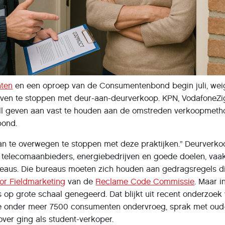
hten
en een oproep van de Consumentenbond begin juli, wei
jven te stoppen met deur-aan-deurverkoop. KPN, VodafoneZi
all geven aan vast te houden aan de omstreden verkoopmeth
bond.
aan te overwegen te stoppen met deze praktijken.” Deurverk
r telecomaanbieders, energiebedrijven en goede doelen, vaak
reaus. Die bureaus moeten zich houden aan gedragsregels di
or Fieldmarketing
van de
Reclame Code Commissie
. Maar i
s op grote schaal genegeerd. Dat blijkt uit recent onderzoek
 onder meer 7500 consumenten ondervroeg, sprak met oud
ver ging als student-verkoper.