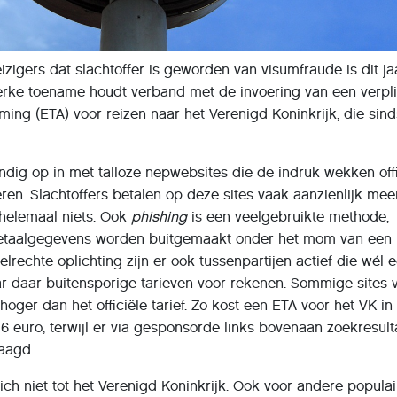
izigers dat slachtoffer is geworden van visumfraude is dit ja
terke toename houdt verband met de invoering van een verpl
ing (ETA) voor reizen naar het Verenigd Koninkrijk, die sind
ndig op in met talloze nepwebsites die de indruk wekken offi
eren. Slachtoffers betalen op deze sites vaak aanzienlijk me
 helemaal niets. Ook
phishing
is een veelgebruikte methode,
 betaalgegevens worden buitgemaakt onder het mom van een
lrechte oplichting zijn er ook tussenpartijen actief die wél 
ar daar buitensporige tarieven voor rekenen. Sommige sites 
hoger dan het officiële tarief. Zo kost een ETA voor het VK in
6 euro, terwijl er via gesponsorde links bovenaan zoekresult
aagd.
ch niet tot het Verenigd Koninkrijk. Ook voor andere populai