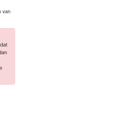
n van
dat
 dan
de