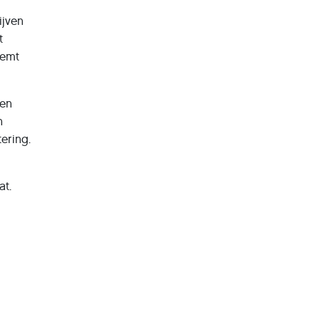
ijven
t
oemt
een
n
tering.
at.