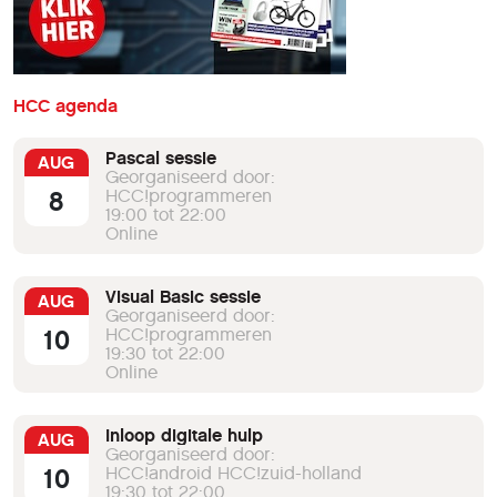
HCC agenda
Pascal sessie
AUG
Georganiseerd door:
8
HCC!programmeren
19:00 tot 22:00
Online
Visual Basic sessie
AUG
Georganiseerd door:
10
HCC!programmeren
19:30 tot 22:00
Online
Inloop digitale hulp
AUG
Georganiseerd door:
10
HCC!android HCC!zuid-holland
19:30 tot 22:00