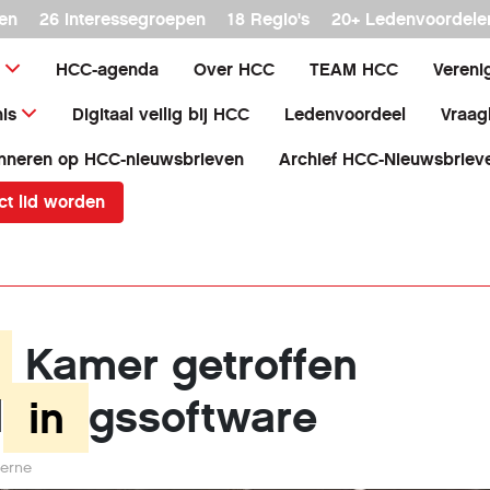
en
26 interessegroepen
18 Regio's
20+ Ledenvoordele
HCC-agenda
Over HCC
TEAM HCC
Vereni
is
Digitaal veilig bij HCC
Ledenvoordeel
Vraag
nneren op HCC-nieuwsbrieven
Archief HCC-Nieuwsbriev
ct lid worden
Kamer getroffen
l
in
gssoftware
Berne