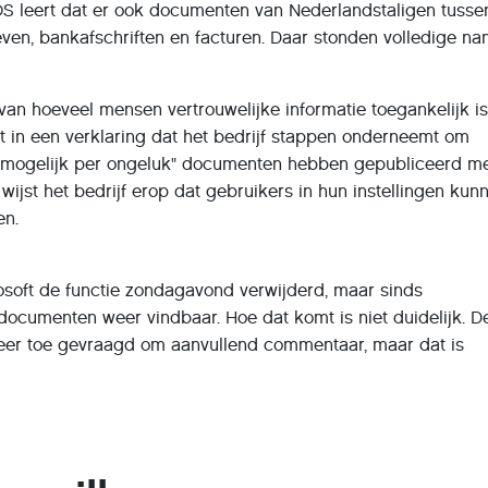
S leert dat er ook documenten van Nederlandstaligen tusse
brieven, bankafschriften en facturen. Daar stonden volledige n
 van hoeveel mensen vertrouwelijke informatie toegankelijk i
t in een verklaring dat het bedrijf stappen onderneemt om
 "mogelijk per ongeluk" documenten hebben gepubliceerd m
wijst het bedrijf erop dat gebruikers in hun instellingen kun
en.
osoft de functie zondagavond verwijderd, maar sinds
ocumenten weer vindbaar. Hoe dat komt is niet duidelijk. 
 keer toe gevraagd om aanvullend commentaar, maar dat is