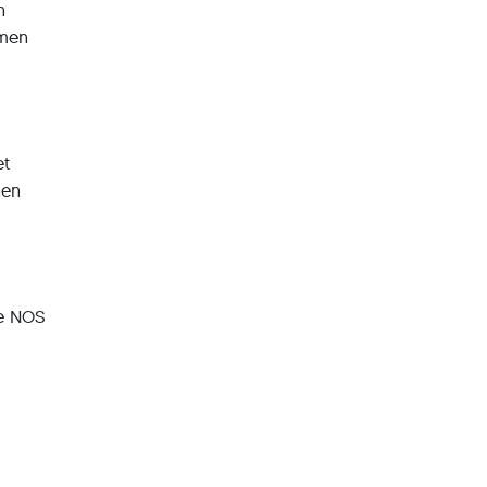
n
amen
s
et
nen
De NOS