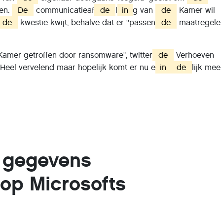
ven.
De
communicatieaf
de
l
in
g van
de
Kamer wil
de
kwestie kwijt, behalve dat er ''passen
de
maatregelen
amer getroffen door ransomware", twitter
de
Verhoeven
Heel vervelend maar hopelijk komt er nu e
in
de
lijk mee
 gegevens
op Microsofts