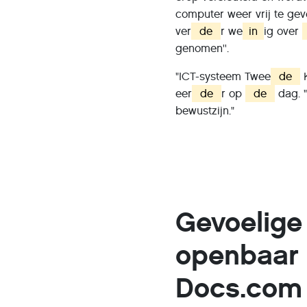
computer weer vrij te ge
ver
de
r we
in
ig over
genomen''.
"ICT-systeem Twee
de
K
eer
de
r op
de
dag. "
bewustzijn."
Gevoelige
openbaar 
Docs.com