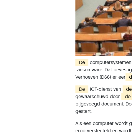
De
computersystemen
ransomware. Dat bevesti
Verhoeven (D66) er eer
d
De
ICT-dienst van
de
gewaarschuwd door
de
bijgevoegd document. Do
gestart.
Als een computer wordt 
erop versleuteld en word