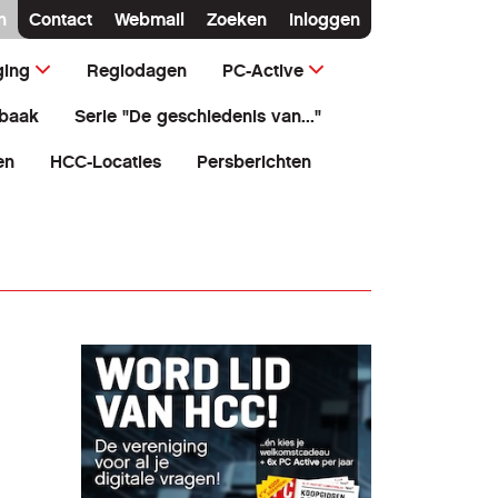
n
Contact
Webmail
Zoeken
Inloggen
ging
Regiodagen
PC-Active
baak
Serie "De geschiedenis van..."
en
HCC-Locaties
Persberichten