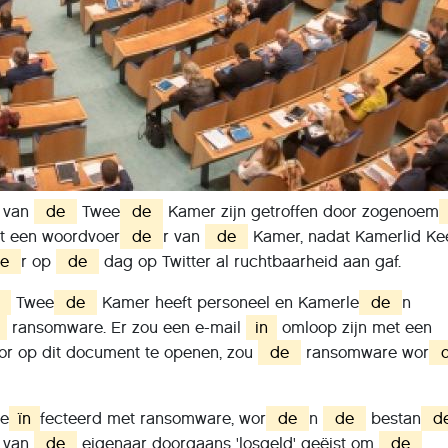
 van
de
Twee
de
Kamer zijn getroffen door zogenoem
gt een woordvoer
de
r van
de
Kamer, nadat Kamerlid Ke
e
r op
de
dag op Twitter al ruchtbaarheid aan gaf.
Twee
de
Kamer heeft personeel en Kamerle
de
n
ransomware. Er zou een e-mail
in
omloop zijn met een
or op dit document te openen, zou
de
ransomware wor
ge
ïn
fecteerd met ransomware, wor
de
n
de
bestan
d
t van
de
eigenaar doorgaans 'losgeld' geëist om
de