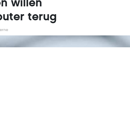
 willen
uter terug
Berne