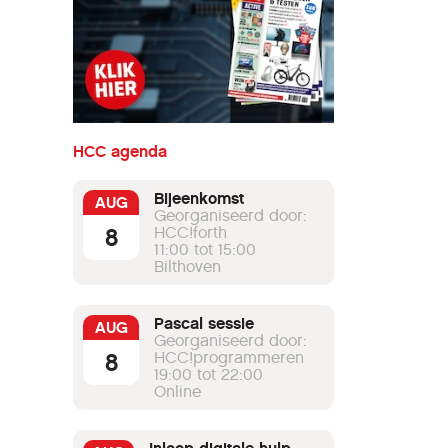
HCC agenda
Bijeenkomst
AUG
Georganiseerd door:
8
HCC!forth
11:00 tot 15:00
Bilthoven
Pascal sessie
AUG
Georganiseerd door:
8
HCC!programmeren
19:00 tot 22:00
Online