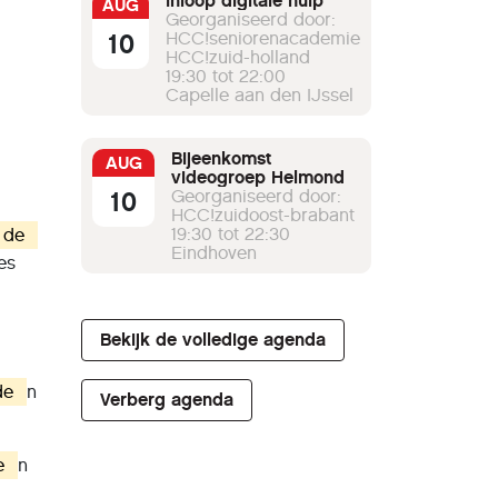
Inloop digitale hulp
AUG
Georganiseerd door:
10
HCC!seniorenacademie
HCC!zuid-holland
19:30 tot 22:00
Capelle aan den IJssel
Bijeenkomst
AUG
videogroep Helmond
10
Georganiseerd door:
HCC!zuidoost-brabant
19:30 tot 22:30
de
Eindhoven
es
Bekijk de volledige agenda
de
n
Verberg agenda
e
n