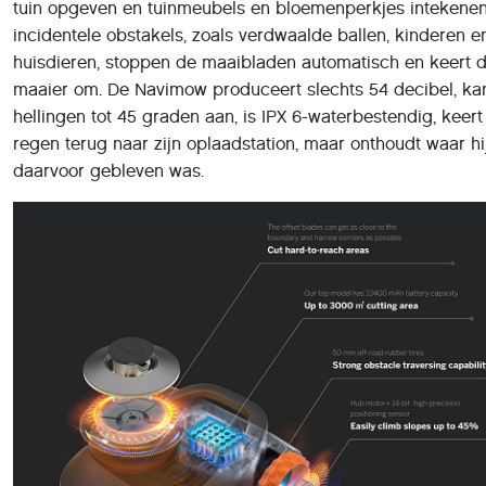
tuin opgeven en tuinmeubels en bloemenperkjes intekenen.
incidentele obstakels, zoals verdwaalde ballen, kinderen e
huisdieren, stoppen de maaibladen automatisch en keert 
maaier om. De Navimow produceert slechts 54 decibel, ka
hellingen tot 45 graden aan, is IPX 6-waterbestendig, keert 
regen terug naar zijn oplaadstation, maar onthoudt waar hi
daarvoor gebleven was.