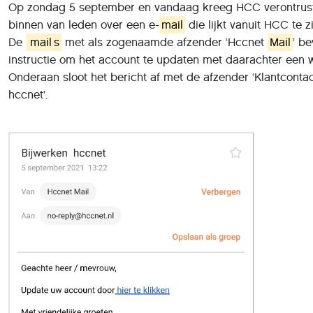
Op zondag 5 september en vandaag kreeg HCC verontrust
binnen van leden over een e-
mail
die lijkt vanuit HCC te z
De
mail
s
met als zogenaamde afzender ‘Hccnet
Mail
’ b
instructie om het account te updaten met daarachter een w
Onderaan sloot het bericht af met de afzender ‘Klantcont
hccnet’.