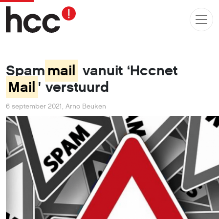
Spam
mail
vanuit ‘Hccnet
Mail
' verstuurd
6 september 2021
,
Arno Beuken