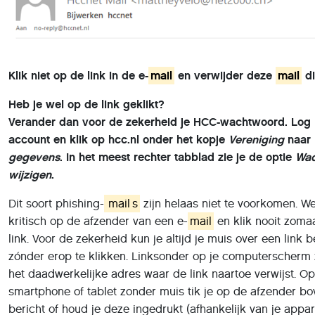
Klik niet op de link in de e-
mail
en verwijder deze
mail
di
Heb je wel op de link geklikt?
Verander dan voor de zekerheid je HCC-wachtwoord. Log 
account en klik op hcc.nl onder het kopje
Vereniging
naar
gegevens
. In het meest rechter tabblad zie je de optie
Wac
wijzigen
.
Dit soort phishing-
mail
s
zijn helaas niet te voorkomen. We
kritisch op de afzender van een e-
mail
en klik nooit zoma
link. Voor de zekerheid kun je altijd je muis over een link
zónder erop te klikken. Linksonder op je computerscherm 
het daadwerkelijke adres waar de link naartoe verwijst. O
smartphone of tablet zonder muis tik je op de afzender b
bericht of houd je deze ingedrukt (afhankelijk van je appar