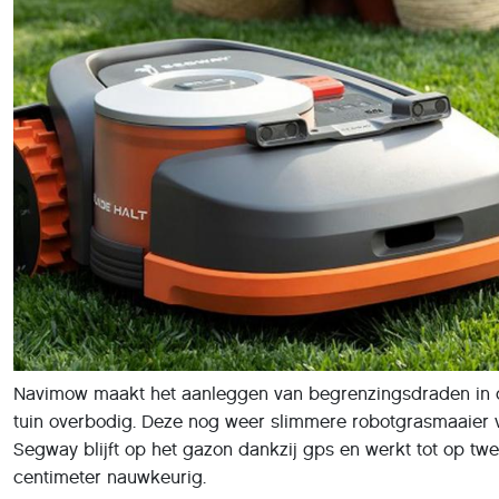
Navimow maakt het aanleggen van begrenzingsdraden in 
tuin overbodig. Deze nog weer slimmere robotgrasmaaier 
Segway blijft op het gazon dankzij gps en werkt tot op tw
centimeter nauwkeurig.