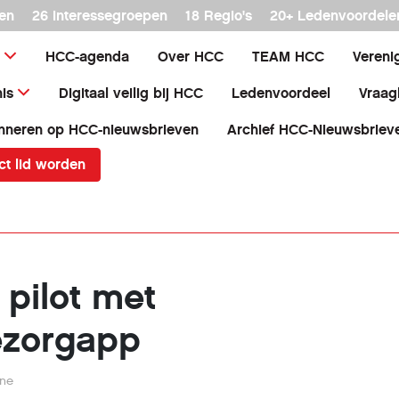
en
26 interessegroepen
18 Regio's
20+ Ledenvoordele
HCC-agenda
Over HCC
TEAM HCC
Vereni
is
Digitaal veilig bij HCC
Ledenvoordeel
Vraag
nneren op HCC-nieuwsbrieven
Archief HCC-Nieuwsbriev
ct lid worden
t pilot met
ezorgapp
rne