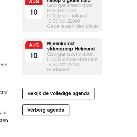
Inloop digitale hulp
AUG
Georganiseerd door:
10
HCC!android
HCC!zuid-holland
19:30 tot 22:00
Capelle aan den IJssel
Bijeenkomst
AUG
videogroep Helmond
10
Georganiseerd door:
HCC!zuidoost-brabant
19:30 tot 22:30
 een
Eindhoven
stof
Bekijk de volledige agenda
Verberg agenda
 in
sten