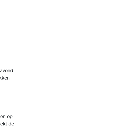
gavond
ekken
gen op
dekt de