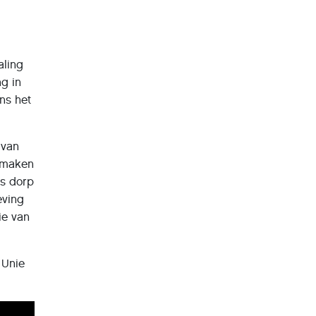
aling
ng in
ns het
 van
itmaken
es dorp
eving
ie van
 Unie