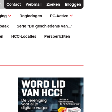
n
Contact
Webmail
Zoeken
Inloggen
ging
Regiodagen
PC-Active
baak
Serie "De geschiedenis van..."
en
HCC-Locaties
Persberichten