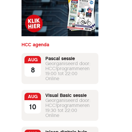
HCC agenda
Pascal sessie
AUG
Georganiseerd door:
8
HCC!programmeren
19:00 tot 22:00
Online
Visual Basic sessie
AUG
Georganiseerd door:
10
HCC!programmeren
19:30 tot 22:00
Online