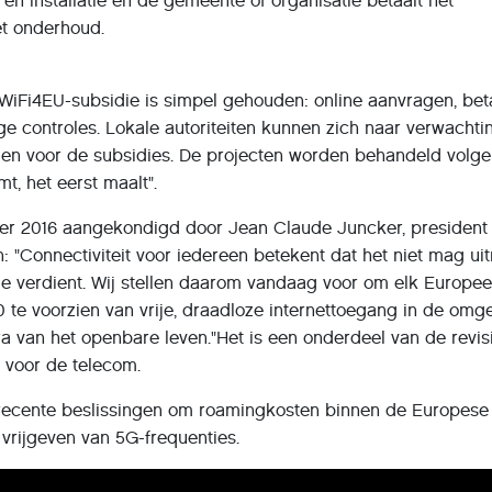
en installatie en de gemeente of organisatie betaalt het
t onderhoud.
WiFi4EU-subsidie is simpel gehouden: online aanvragen, bet
e controles. Lokale autoriteiten kunnen zich naar verwachti
en voor de subsidies. De projecten worden behandeld volge
mt, het eerst maalt".
er 2016 aangekondigd door Jean Claude Juncker, president
n: "Connectiviteit voor iedereen betekent dat het niet mag u
je verdient. Wij stellen daarom vandaag voor om elk Europe
 te voorzien van vrije, draadloze internettoegang in de omg
a van het openbare leven."Het is een onderdeel van de revis
 voor de telecom.
recente beslissingen om roamingkosten binnen de Europese
 vrijgeven van 5G-frequenties.