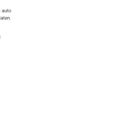
e auto
laten.
l