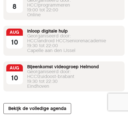
Georganiseerd door:
8
HCC!programmeren
19:00 tot 22:00
Online
Inloop digitale hulp
AUG
Georganiseerd door:
10
HCC!android HCC!seniorenacademie
19:30 tot 22:00
Capelle aan den IJssel
Bijeenkomst videogroep Helmond
AUG
Georganiseerd door:
10
HCC!zuidoost-brabant
19:30 tot 22:30
Eindhoven
Bekijk de volledige agenda
Verberg agenda