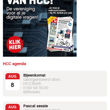
HCC agenda
Bijeenkomst
AUG
Georganiseerd door:
8
HCC!forth
11:00 tot 15:00
Bilthoven
Pascal sessie
AUG