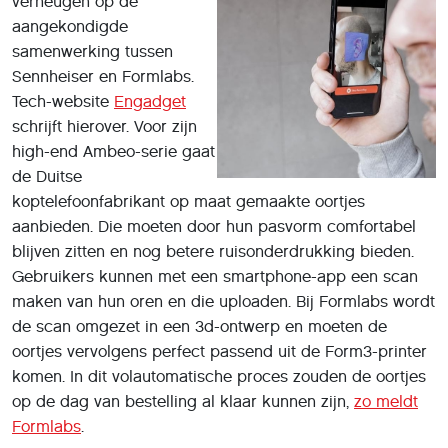
verheugen op de
aangekondigde
samenwerking tussen
Sennheiser en Formlabs.
Tech-website
Engadget
schrijft hierover. Voor zijn
high-end Ambeo-serie gaat
de Duitse
koptelefoonfabrikant op maat gemaakte oortjes
aanbieden. Die moeten door hun pasvorm comfortabel
blijven zitten en nog betere ruisonderdrukking bieden.
Gebruikers kunnen met een smartphone-app een scan
maken van hun oren en die uploaden. Bij Formlabs wordt
de scan omgezet in een 3d-ontwerp en moeten de
oortjes vervolgens perfect passend uit de Form3-printer
komen. In dit volautomatische proces zouden de oortjes
op de dag van bestelling al klaar kunnen zijn,
zo meldt
Formlabs
.