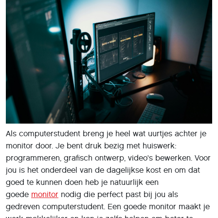
Als computerstudent breng je heel wat uurtjes achter je
monitor door. Je bent druk bezig met huiswerk:
programmeren, grafisch ontwerp, video's bewerken. Voor
jou is het onderdeel van de dagelijkse kost en om dat
goed te kunnen doen heb je natuurlijk een
goede
monitor
nodig die perfect past bij jou als
gedreven computerstudent. Een goede monitor maakt je