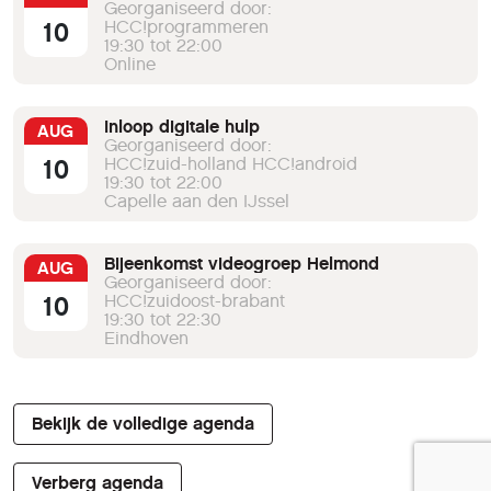
Georganiseerd door:
10
HCC!programmeren
19:30 tot 22:00
Online
Inloop digitale hulp
AUG
Georganiseerd door:
10
HCC!zuid-holland HCC!android
19:30 tot 22:00
Capelle aan den IJssel
Bijeenkomst videogroep Helmond
AUG
Georganiseerd door:
10
HCC!zuidoost-brabant
19:30 tot 22:30
Eindhoven
Bekijk de volledige agenda
Verberg agenda