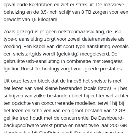
opvallende koelribben en ziet er strak uit. De massieve
behuizing en de 3,5-inch schijf van 8 TB zorgen voor een
gewicht van 1,5 kilogram.
Zoals gezegd is er geen netstroomaansluiting, de usb
type-c aansluiting zorgt voor zowel datatransmissie als
voeding. Een kabel van dit soort type aansluiting evenals
een snelstartgids wordt (gelukkig) meegeleverd. De
gebruikte usb-aansluiting in combinatie met Seagates
Ignition Boost Technology zorgt voor goede prestaties.
Uit onze testen bleek dat de Innov8 het snelste is met
het lezen van veel kleine bestanden (zoals foto's). Bij het
schrijven van zulke bestanden bleef hij echter wel achter
ten opzichte van concurrerende modellen, terwijl hij bij
het lezen en schrijven van een groot bestand van 12 GB
gelijke tred houdt met de concurrentie. De Dashboard-
backupsoftware werkt prima en naast twee jaar 200 GB
cloudopslag bij OneDrive, biedt Seagate ook twee jaar