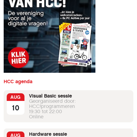
HCC agenda
Visual Basic sessie
AUG
Georganiseerd door:
10
HCC!programmeren
19:30 tot 22:00
Online
Hardware sessie
AUG