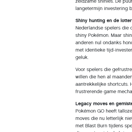
zeldzame shinies. De puur 
langetermijn investering b
Shiny hunting en de lotter
Nederlandse spelers die
shiny Pokémon. Maar shinie
anderen nul ondanks hond
met identieke tijd-invest
geluk.
Voor spelers die gefrustr
willen die hen al maanden
aantrekkelijke shortcuts. 
frustrerende game mechani
Legacy moves en gemist
Pokémon GO heeft talloz
moves die nu letterlijk n
met Blast Burn tijdens s