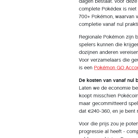
dagen bestaat. Voor deze
complete Pokédex is niet 
700+ Pokémon, waarvan vel
completie vanaf nul prakt
Regionale Pokémon zijn b
spelers kunnen die krijge
dozijnen anderen vereisen
Voor verzamelaars die ge
is een
Pokémon GO Acco
De kosten van vanaf nul 
Laten we de economie bere
koopt misschien Pokécoin
maar gecommitteerd spele
dat €240-360, en je bent 
Voor die prijs zou je pot
progressie al heeft - co