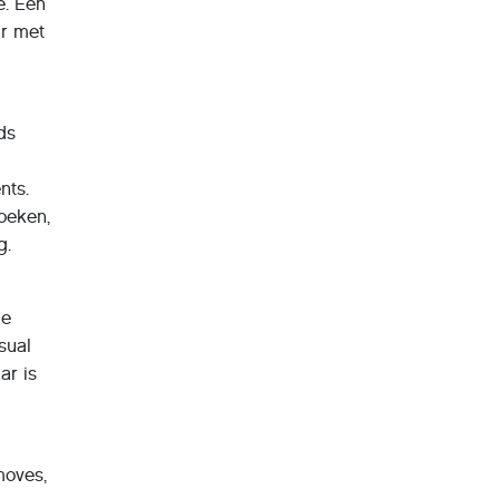
e. Een
ar met
ds
nts.
oeken,
g.
je
sual
ar is
moves,