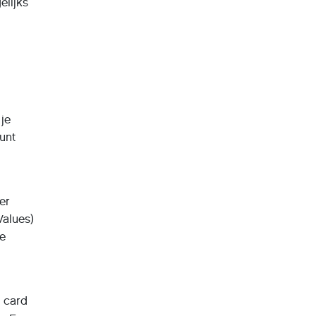
elijks
,
 je
unt
er
Values)
te
g card