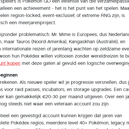
 spelers is Pokémon GO een extensie van die verzamelpassi
alleen een achievement - het is het punt van het spelen. Ma
en region-locked, event-exclusief, of extreme RNG zijn, is
isch een meerjarenproject.
ijzonder problematisch. Mr. Mime is Europees, dus Nederlan
n, maar Tauros (Noord-Amerika), Kangaskhan (Australië), en
 internationale reizen of jarenlang wachten op zeldzame eve
woon hun Pokédex willen voltooien zonder wereldreizen te b
unt kopen
met deze gaten al gevuld een logische overwegin
beginnen
kenen. Als nieuwe speler wil je progressie versnellen, dus 
s voor raid passes, incubators, en storage upgrades. Een ca
r kan gemakkelijk €20-30 per maand uitgeven. Over een ja
nog steeds niet waar een veteraan account zou zijn.
entieel een gevestigd account kunnen krijgen dat jaren van
mplete Pokédex regios, meerdere level 40+ Pokémon, legacy 