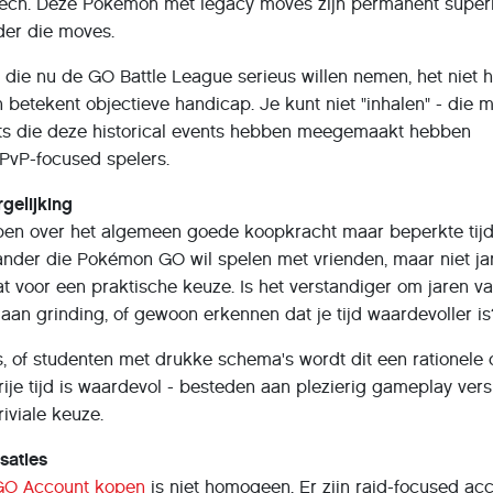
 pech. Deze Pokémon met legacy moves zijn permanent super
der die moves.
 die nu de GO Battle League serieus willen nemen, het niet
betekent objectieve handicap. Je kunt niet "inhalen" - die 
ts die deze historical events hebben meegemaakt hebben
PvP-focused spelers.
gelijking
en over het algemeen goede koopkracht maar beperkte tijd
ander die Pokémon GO wil spelen met vrienden, maar niet ja
at voor een praktische keuze. Is het verstandiger om jaren va
an grinding, of gewoon erkennen dat je tijd waardevoller is
s, of studenten met drukke schema's wordt dit een rationele 
vrije tijd is waardevol - besteden aan plezierig gameplay ver
riviale keuze.
saties
O Account kopen
is niet homogeen. Er zijn raid-focused ac