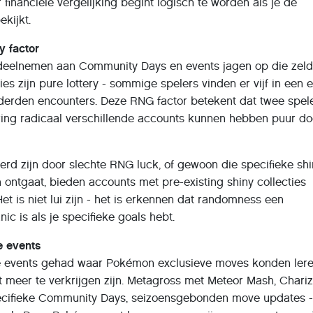
financiële vergelijking begint logisch te worden als je de
ekijkt.
y factor
 deelnemen aan Community Days en events jagen op die ze
s zijn pure lottery - sommige spelers vinden er vijf in een e
erden encounters. Deze RNG factor betekent dat twee spel
ering radicaal verschillende accounts kunnen hebben puur do
eerd zijn door slechte RNG luck, of gewoon die specifieke sh
 ontgaat, bieden accounts met pre-existing shiny collecties
Het is niet lui zijn - het is erkennen dat randomness een
c is als je specifieke goals hebt.
e events
e events gehad waar Pokémon exclusieve moves konden lere
iet meer te verkrijgen zijn. Metagross met Meteor Mash, Chari
pecifieke Community Days, seizoensgebonden move updates - 