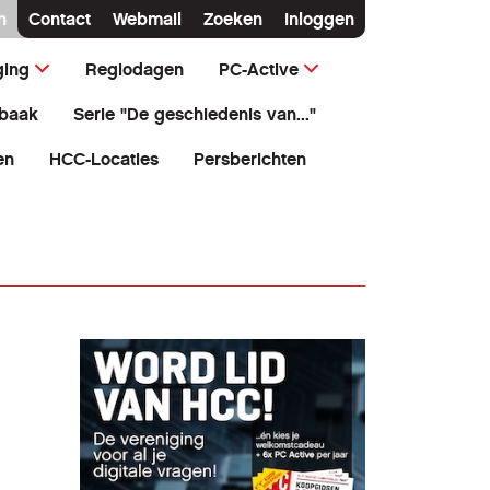
n
Contact
Webmail
Zoeken
Inloggen
ging
Regiodagen
PC-Active
baak
Serie "De geschiedenis van..."
en
HCC-Locaties
Persberichten