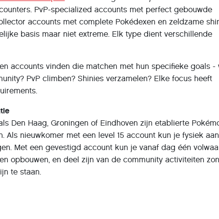
counters. PvP-specialized accounts met perfect gebouwde
llector accounts met complete Pokédexen en zeldzame shin
ijke basis maar niet extreme. Elk type dient verschillende
n accounts vinden die matchen met hun specifieke goals - w
munity? PvP climben? Shinies verzamelen? Elke focus heeft
uirements.
tie
als Den Haag, Groningen of Eindhoven zijn etablierte Poké
. Als nieuwkomer met een level 15 account kun je fysiek aa
agen. Met een gevestigd account kun je vanaf dag één volwaa
n opbouwen, en deel zijn van de community activiteiten zo
jn te staan.