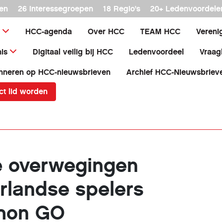
en
26 interessegroepen
18 Regio's
20+ Ledenvoordele
HCC-agenda
Over HCC
TEAM HCC
Vereni
is
Digitaal veilig bij HCC
Ledenvoordeel
Vraag
nneren op HCC-nieuwsbrieven
Archief HCC-Nieuwsbriev
ct lid worden
e overwegingen
rlandse spelers
mon GO