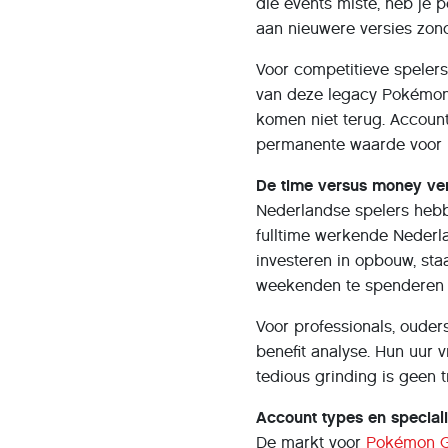
die events miste, heb je
aan nieuwere versies zon
Voor competitieve spelers
van deze legacy Pokémon 
komen niet terug. Accoun
permanente waarde voor 
De time versus money ver
Nederlandse spelers hebb
fulltime werkende Nederl
investeren in opbouw, sta
weekenden te spenderen a
Voor professionals, ouder
benefit analyse. Hun uur 
tedious grinding is geen t
Account types en speciali
De markt voor
Pokémon G