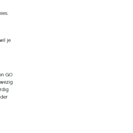
ies.
il je
mon GO
nwezig
rdig
nder