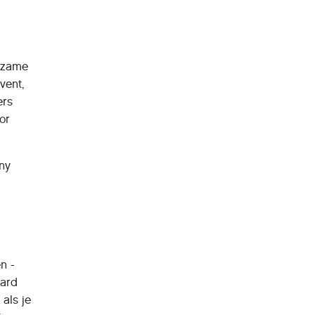
ldzame
vent,
ers
or
iny
n -
zard
als je