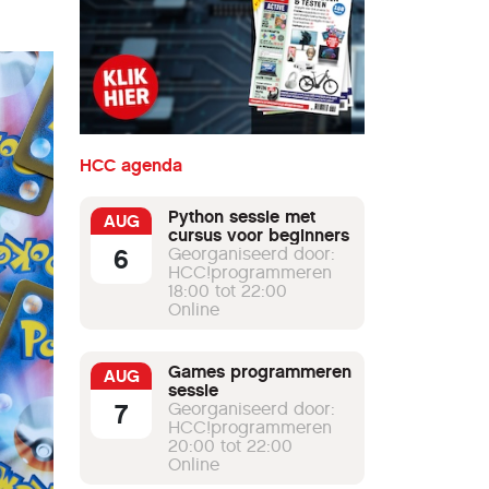
HCC agenda
Python sessie met
AUG
cursus voor beginners
6
Georganiseerd door:
HCC!programmeren
18:00 tot 22:00
Online
Games programmeren
AUG
sessie
7
Georganiseerd door:
HCC!programmeren
20:00 tot 22:00
Online