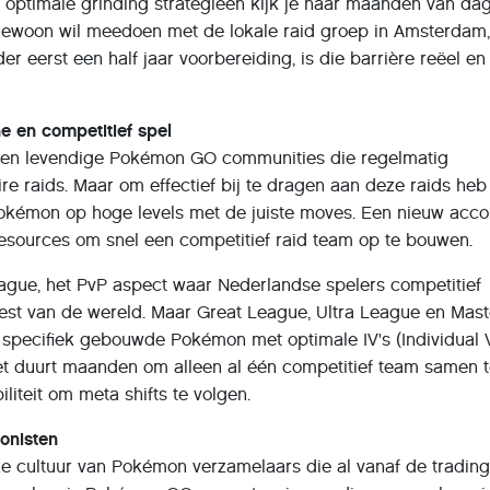
optimale grinding strategieën kijk je naar maanden van dag
gewoon wil meedoen met de lokale raid groep in Amsterdam
r eerst een half jaar voorbereiding, is die barrière reëel en
e en competitief spel
en levendige Pokémon GO communities die regelmatig
re raids. Maar om effectief bij te dragen aan deze raids heb
Pokémon op hoge levels met de juiste moves. Een nieuw acco
resources om snel een competitief raid team op te bouwen.
eague, het PvP aspect waar Nederlandse spelers competitief
est van de wereld. Maar Great League, Ultra League en Mast
 specifiek gebouwde Pokémon met optimale IV's (Individual 
Het duurt maanden om alleen al één competitief team samen 
biliteit om meta shifts te volgen.
onisten
ke cultuur van Pokémon verzamelaars die al vanaf de tradin