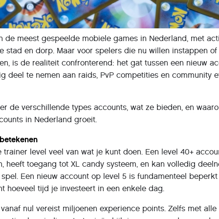
n de meest gespeelde mobiele games in Nederland, met act
ke stad en dorp. Maar voor spelers die nu willen instappen of
n, is de realiteit confronterend: het gat tussen een nieuw a
dig deel te nemen aan raids, PvP competities en community e
ver de verschillende types accounts, wat ze bieden, en waar
ounts in Nederland groeit.
 betekenen
trainer level veel van wat je kunt doen. Een level 40+ accou
 heeft toegang tot XL candy systeem, en kan volledig dee
 spel. Een nieuw account op level 5 is fundamenteel beperkt
 hoeveel tijd je investeert in een enkele dag.
vanaf nul vereist miljoenen experience points. Zelfs met alle