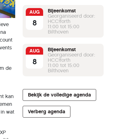
Bijeenkomst
AUG
Georganiseerd door:
8
HCC!forth
ieve
11:00 tot 15:00
Bilthoven
 na
ccount
vents
Bijeenkomst
AUG
Georganiseerd door:
8
HCC!forth
11:00 tot 15:00
om de
Bilthoven
Bekijk de volledige agenda
nt kan
lnemen
Verberg agenda
 in wat
 XP