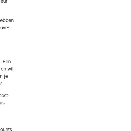
ieur
 hebben
moves
. Een
ren wil
n je
?
cost-
sus
counts