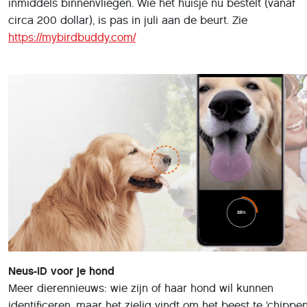
Neus-ID voor je hond
Meer dierennieuws: wie zijn of haar hond wil kunnen
identificeren, maar het zielig vindt om het beest te ‘chippen’
kan terecht bij de app Petnow. Petnow is afkomstig van
Samsung’s C-Lab, de afdeling voor nieuwe ontwikkelingen
en start-ups. Volgens Petnow kenmerkt de neus van de
viervoeter zich door een uniek patroon van rimpeltjes,
vergelijkbaar met de menselijke vingerafdruk. Geen
hondenneus is blijkbaar hetzelfde. De smartphone-app
maakt een gedetailleerde scan van de neus, waardoor een
verloren huisdier altijd kan worden herkend. Meer info op
https://claboutside.com/ces2022/exhibitor/detail/petnow