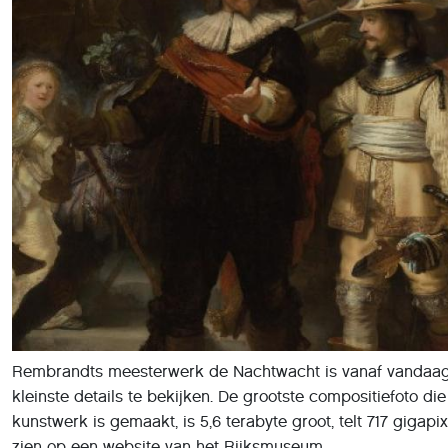
Rembrandts meesterwerk de Nachtwacht is vanaf vandaag 
kleinste details te bekijken. De grootste compositiefoto die
kunstwerk is gemaakt, is 5,6 terabyte groot, telt 717 gigapix
zien op een website van het Rijksmuseum.
Bezoekers van de Nachtwacht hebben lang tegen de comput
het Rijksmuseum aan moeten kijken, terwijl deze langzaam
het 3,80 meter hoge en ruim 4,5 meter brede schilderij sc
resultaat is de grootste en meest gedetailleerde foto die o
kunstwerk gemaakt is en deze is sinds vandaag online te 
toeschouwer kan tot in het bijna oneindige op
deze digital
inzoomen. De nachtwacht werd al eerder gedigitaliseerd en
maar de huidige compositie is nog eens vier maal groter 