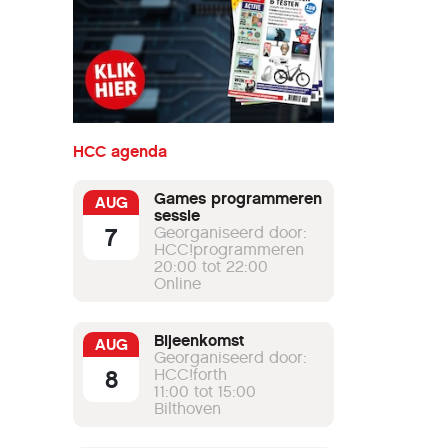
HCC agenda
Games programmeren
AUG
sessie
7
Georganiseerd door:
HCC!programmeren
20:00 tot 22:00
Online
Bijeenkomst
AUG
Georganiseerd door:
8
HCC!forth
11:00 tot 15:00
Bilthoven