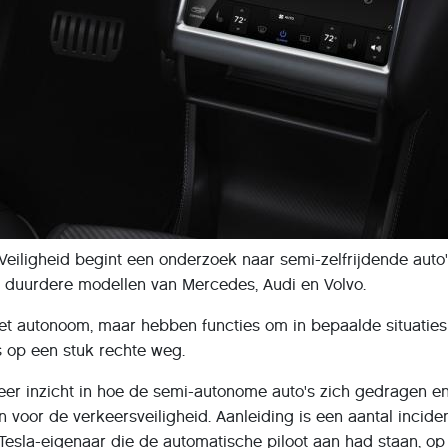
iligheid begint een onderzoek naar semi-zelfrijdende auto'
n duurdere modellen van Mercedes, Audi en Volvo.
eet autonoom, maar hebben functies om in bepaalde situaties
s op een stuk rechte weg.
er inzicht in hoe de semi-autonome auto's zich gedragen e
 voor de verkeersveiligheid. Aanleiding is een aantal incide
esla-eigenaar die de automatische piloot aan had staan, op