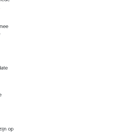
k
 mee
e
j
date
e
zijn op