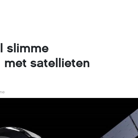
il slimme
 met satellieten
rne