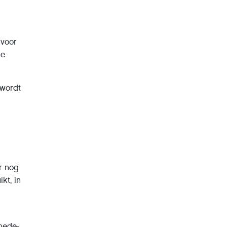
 voor
ie
 wordt
r nog
kt, in
 mede-