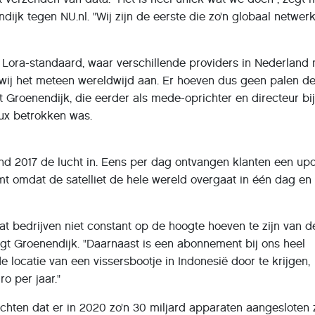
dijk tegen NU.nl. "Wij zijn de eerste die zo’n globaal netwer
e Lora-standaard, waar verschillende providers in Nederland
n wij het meteen wereldwijd aan. Er hoeven dus geen palen d
t Groenendijk, die eerder als mede-oprichter en directeur bi
lux betrokken was.
eind 2017 de lucht in. Eens per dag ontvangen klanten een up
t omdat de satelliet de hele wereld overgaat in één dag en
.
t bedrijven niet constant op de hoogte hoeven te zijn van d
egt Groenendijk. "Daarnaast is een abonnement bij ons heel
locatie van een vissersbootje in Indonesië door te krijgen,
ro per jaar."
hten dat er in 2020 zo’n 30 miljard apparaten aangesloten 