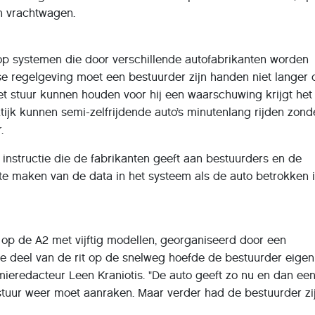
n vrachtwagen.
 op systemen die door verschillende autofabrikanten worden
se regelgeving moet een bestuurder zijn handen niet langer
t stuur kunnen houden voor hij een waarschuwing krijgt het
ktijk kunnen semi-zelfrijdende auto’s minutenlang rijden zond
.
 instructie die de fabrikanten geeft aan bestuurders en de
te maken van de data in het systeem als de auto betrokken 
t op de A2 met vijftig modellen, georganiseerd door een
te deel van de rit op de snelweg hoefde de bestuurder eigenl
mieredacteur Leen Kraniotis. "De auto geeft zo nu en dan ee
stuur weer moet aanraken. Maar verder had de bestuurder zi