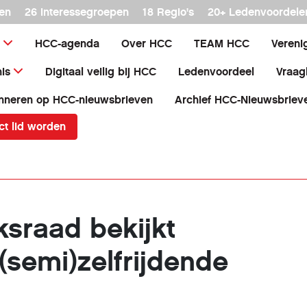
en
26 interessegroepen
18 Regio's
20+ Ledenvoordele
HCC-agenda
Over HCC
TEAM HCC
Vereni
is
Digitaal veilig bij HCC
Ledenvoordeel
Vraag
nneren op HCC-nieuwsbrieven
Archief HCC-Nieuwsbriev
ct lid worden
sraad bekijkt
 (semi)zelfrijdende