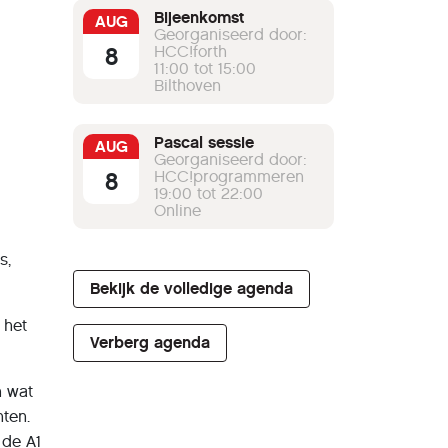
Bijeenkomst
AUG
Georganiseerd door:
8
HCC!forth
11:00 tot 15:00
Bilthoven
Pascal sessie
AUG
Georganiseerd door:
8
HCC!programmeren
19:00 tot 22:00
Online
s,
Bekijk de volledige agenda
 het
Verberg agenda
n wat
nten.
 de A1