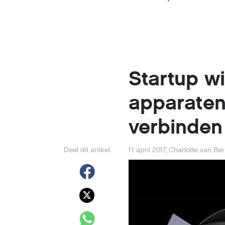
Startup w
apparaten
verbinden
Deel dit artikel
11 april 2017
,
Charlotte van Be