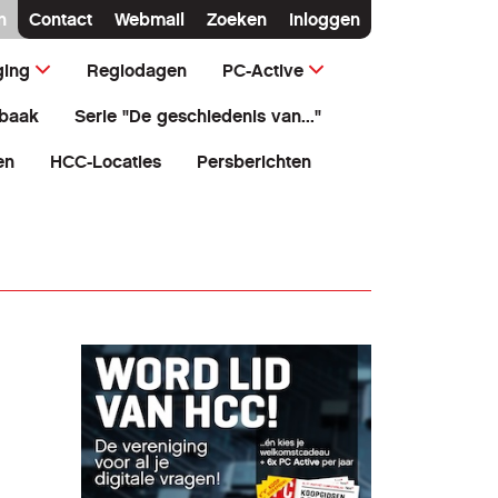
n
Contact
Webmail
Zoeken
Inloggen
ging
Regiodagen
PC-Active
baak
Serie "De geschiedenis van..."
en
HCC-Locaties
Persberichten