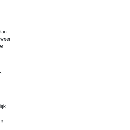
 dan
 weer
er
is
ijk
n
jn