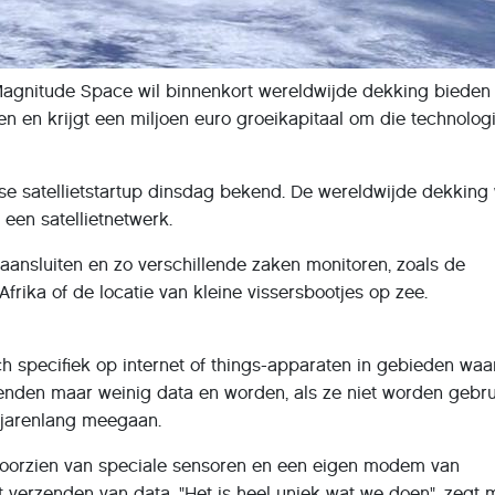
Magnitude Space wil binnenkort wereldwijde dekking bieden
ten en krijgt een miljoen euro groeikapitaal om die technolog
 satellietstartup dinsdag bekend. De wereldwijde dekking
een satellietnetwerk.
aansluiten en zo verschillende zaken monitoren, zoals de
rika of de locatie van kleine vissersbootjes op zee.
h specifiek op internet of things-apparaten in gebieden waa
enden maar weinig data en worden, als ze niet worden gebrui
 jarenlang meegaan.
oorzien van speciale sensoren en een eigen modem van
 verzenden van data. "Het is heel uniek wat we doen", zegt