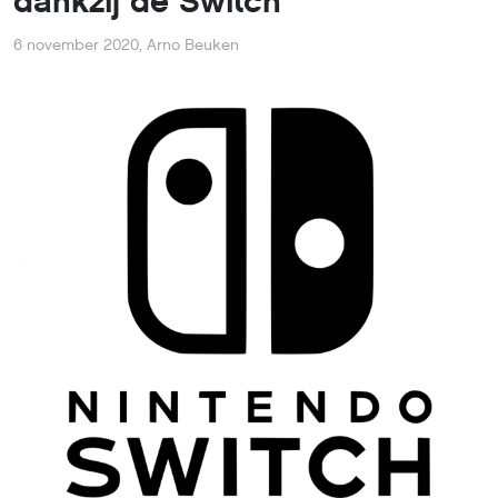
dankzij de Switch
6 november 2020
,
Arno Beuken