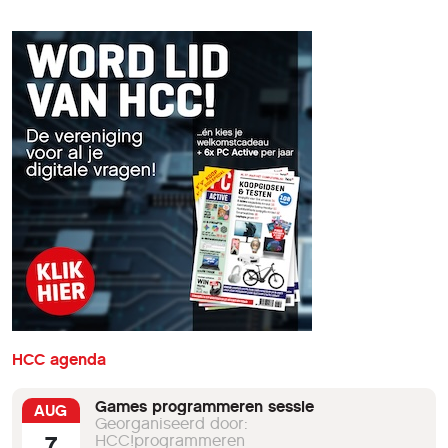
HCC agenda
Games programmeren sessie
AUG
Georganiseerd door:
7
HCC!programmeren