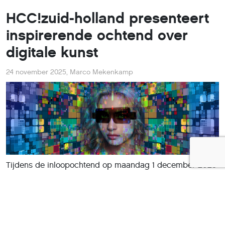
HCC!zuid-holland presenteert
inspirerende ochtend over
digitale kunst
24 november 2025
,
Marco Mekenkamp
Tijdens de inloopochtend op maandag 1 december 2025
organiseert HCC!zuid-holland een bijzondere presentatie
over digitale kunst. De bijeenkomst biedt zowel
kunstliefhebbers als tech-enthousiastelingen een unieke
kans om kennis te maken met de veelzijdige wereld van