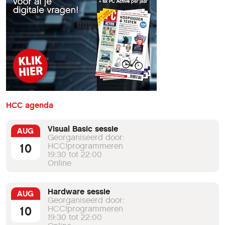
HCC agenda
Visual Basic sessie
AUG
Georganiseerd door:
10
HCC!programmeren
19:30 tot 22:00
Online
Hardware sessie
AUG
Georganiseerd door:
10
HCC!programmeren
19:30 tot 22:00