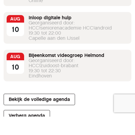
Online
Inloop digitale hulp
AUG
Georganiseerd door:
10
HCC!seniorenacademie HCC!android
19:30 tot 22:00
Capelle aan den IJssel
Bijeenkomst videogroep Helmond
AUG
Georganiseerd door:
10
HCC!zuidoost-brabant
19:30 tot 22:30
Eindhoven
Bekijk de volledige agenda
Verberg agenda