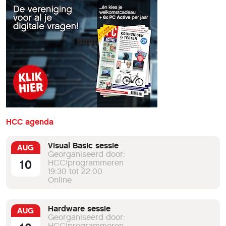
HCC agenda
Visual Basic sessie
AUG
Georganiseerd door:
10
HCC!programmeren
19:30 tot 22:00
Online
Hardware sessie
AUG
Georganiseerd door:
HCC!programmeren