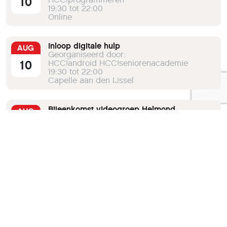
10
19:30 tot 22:00
Online
Inloop digitale hulp
AUG
Georganiseerd door:
10
HCC!android HCC!seniorenacademie
19:30 tot 22:00
Capelle aan den IJssel
Bijeenkomst videogroep Helmond
AUG
Georganiseerd door:
10
HCC!zuidoost-brabant
19:30 tot 22:30
Eindhoven
Bekijk de volledige agenda
Verberg agenda