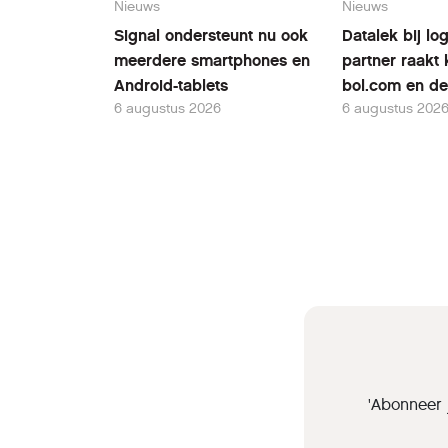
Nieuws
Nieuws
Signal ondersteunt nu ook
Datalek bij log
meerdere smartphones en
partner raakt 
Android-tablets
bol.com en de
6 augustus 2026
6 augustus 202
'Abonneer 