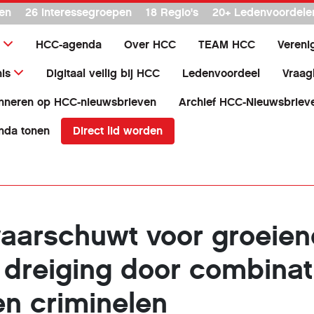
en
26 interessegroepen
18 Regio's
20+ Ledenvoordele
HCC-agenda
Over HCC
TEAM HCC
Vereni
is
Digitaal veilig bij HCC
Ledenvoordeel
Vraag
nneren op HCC-nieuwsbrieven
Archief HCC-Nieuwsbriev
Direct lid worden
nda tonen
aarschuwt voor groeie
e dreiging door combinat
en criminelen