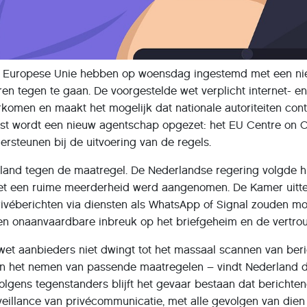
de Europese Unie hebben op woensdag ingestemd met een ni
en tegen te gaan. De voorgestelde wet verplicht internet- e
rkomen en maakt het mogelijk dat nationale autoriteiten con
st wordt een nieuw agentschap opgezet: het EU Centre on Chi
rsteunen bij de uitvoering van de regels.
and tegen de maatregel. De Nederlandse regering volgde h
t een ruime meerderheid werd aangenomen. De Kamer uitte 
rivéberichten via diensten als WhatsApp of Signal zouden m
t een onaanvaardbare inbreuk op het briefgeheim en de vertro
et aanbieders niet dwingt tot het massaal scannen van beric
en het nemen van passende maatregelen – vindt Nederland d
olgens tegenstanders blijft het gevaar bestaan dat berichte
illance van privécommunicatie, met alle gevolgen van dien v