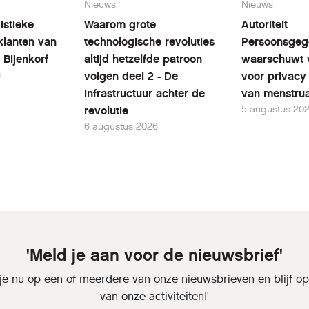
Nieuws
Nieuws
istieke
Waarom grote
Autoriteit
klanten van
technologische revoluties
Persoonsgeg
 Bijenkorf
altijd hetzelfde patroon
waarschuwt 
6
volgen deel 2 - De
voor privacy 
infrastructuur achter de
van menstrua
5 augustus 20
revolutie
6 augustus 2026
'Meld je aan voor de nieuwsbrief'
je nu op een of meerdere van onze nieuwsbrieven en blijf o
van onze activiteiten!'