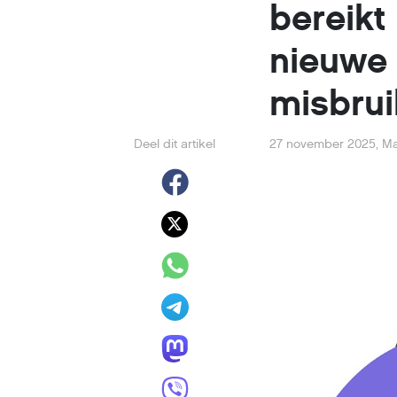
bereikt
nieuwe 
misbrui
Deel dit artikel
27 november 2025
,
Ma