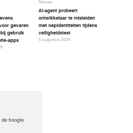
Nieuws
AI-agent probeert
evens
ontwikkelaar te misleiden
voor gevaren
met nepidentiteiten tijdens
bij gebruik
veiligheidstest
5 augustus 2026
tie-apps
26
p de hoogte