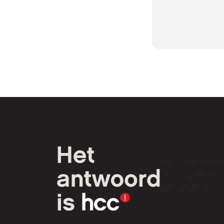
HCC is een verenig
van computer- en
tech-liefhebbers.