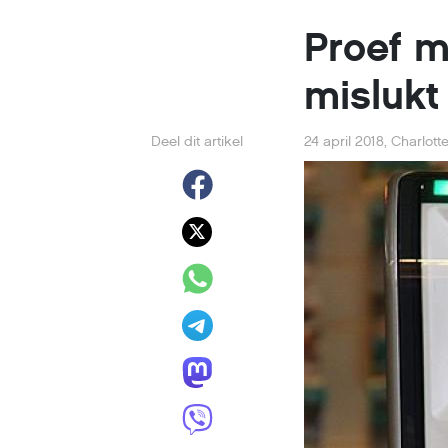
Proef m
mislukt
Deel dit artikel
24 april 2018
,
Charlott