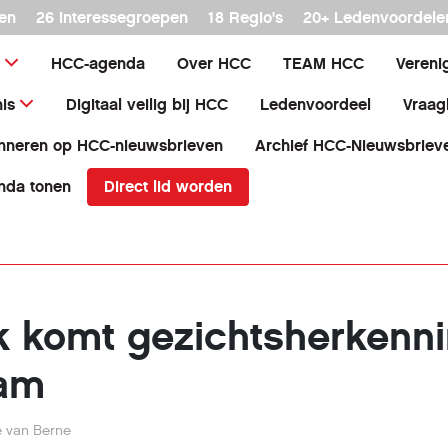
en
26 interessegroepen
18 Regio's
20+ Ledenvoordele
HCC-agenda
Over HCC
TEAM HCC
Vereni
is
Digitaal veilig bij HCC
Ledenvoordeel
Vraag
nneren op HCC-nieuwsbrieven
Archief HCC-Nieuwsbriev
Direct lid worden
nda tonen
k komt gezichtsherkenn
ram
e van Berne