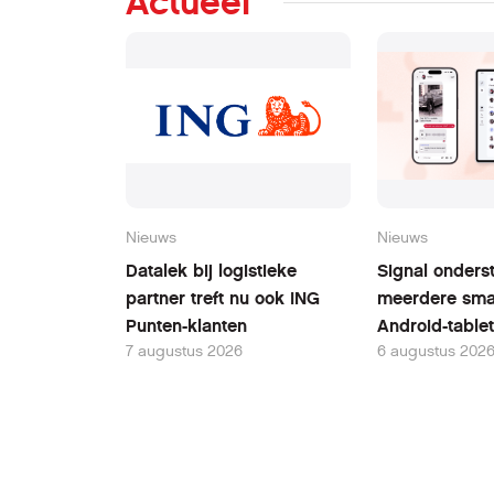
Actueel
Nieuws
Nieuws
Datalek bij logistieke
Signal onders
partner treft nu ook ING
meerdere sma
Punten-klanten
Android-table
7 augustus 2026
6 augustus 202