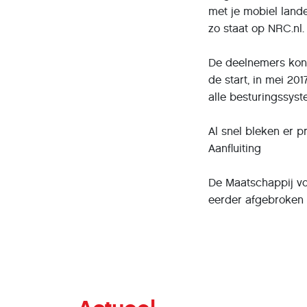
met je mobiel landel
zo staat op NRC.nl.
De deelnemers kond
de start, in mei 20
alle besturingssyst
Al snel bleken er p
Aanfluiting
De Maatschappij vo
eerder afgebroken m