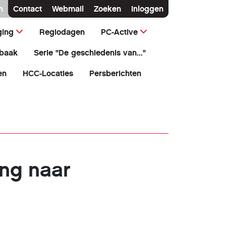
n
Contact
Webmail
Zoeken
Inloggen
ging
Regiodagen
PC-Active
baak
Serie "De geschiedenis van..."
en
HCC-Locaties
Persberichten
ing naar