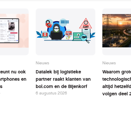
Nieuws
Nieuws
teunt nu ook
Datalek bij logistieke
Waarom grot
rtphones en
partner raakt klanten van
technologisc
ts
bol.com en de Bijenkorf
altijd hetzel
6
6 augustus 2026
volgen deel 
infrastructuu
revolutie
6 augustus 20