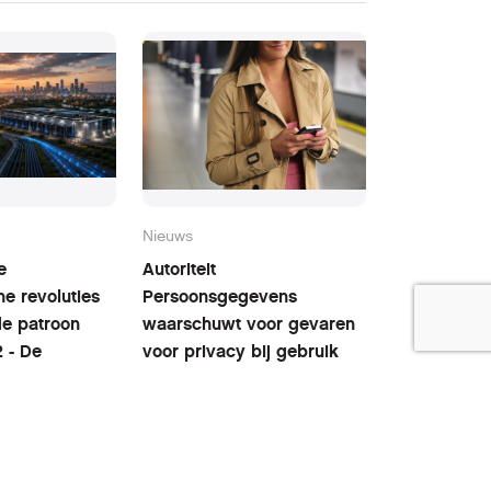
Nieuws
e
Autoriteit
he revoluties
Persoonsgegevens
fde patroon
waarschuwt voor gevaren
2 - De
voor privacy bij gebruik
r achter de
van menstruatie-apps
5 augustus 2026
26