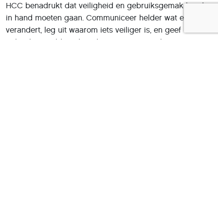
HCC benadrukt dat veiligheid en gebruiksgemak hand
in hand moeten gaan. Communiceer helder wat er
verandert, leg uit waarom iets veiliger is, en geef
gebruikers voldoende tijd om te wennen. Kleine
aanpassingen zijn geen probleem – abrupte
veranderingen zonder waarschuwing wel.
Het bredere plaatje
Het probleem van complexe apps beperkt zich niet tot
banken. Ook overheidswebsites, energieleveranciers en
zorgportalen vernieuwen hun digitale omgevingen
voortdurend. Voor veel mensen voelt dat als een
opeenstapeling van veranderingen.
HCC ziet het daarom als haar taak om digitale rust en
overzicht te bevorderen. Door kennis te delen,
workshops te organiseren en leden te helpen met
praktische uitleg, willen we voorkomen dat mensen