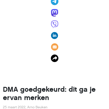
DMA goedgekeurd: dit ga je
ervan merken
25 maart 2022
,
Arno Beuken