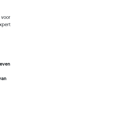
p voor
xpert
 even
 van