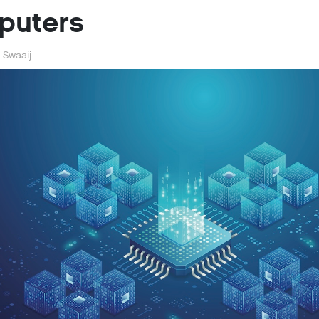
puters
 Swaaij