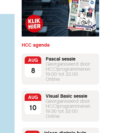
HCC agenda
Pascal sessie
AUG
Georganiseerd door:
8
HCC!programmeren
19:00 tot 22:00
Online
Visual Basic sessie
AUG
Georganiseerd door:
10
HCC!programmeren
19:30 tot 22:00
Online