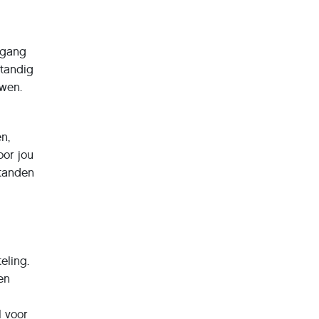
egang
standig
uwen.
n,
oor jou
standen
eling.
en
l voor