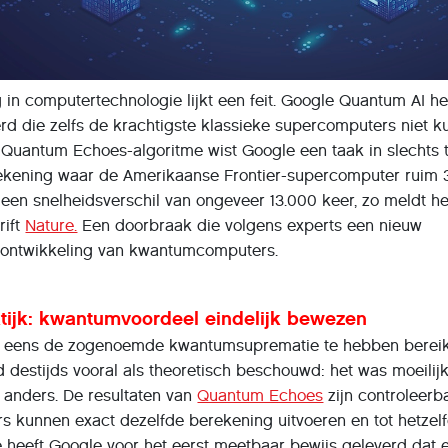
in computertechnologie lijkt een feit. Google Quantum AI he
rd die zelfs de krachtigste klassieke supercomputers niet 
 Quantum Echoes-algoritme wist Google een taak in slechts
erekening waar de Amerikaanse Frontier-supercomputer ruim 
s een snelheidsverschil van ongeveer 13.000 keer, zo meldt he
rift
Nature.
Een doorbraak die volgens experts een nieuw
 ontwikkeling van kwantumcomputers.
ktijk: kwantumvoordeel eindelijk bewezen
al eens de zogenoemde kwantumsuprematie te hebben bereik
destijds vooral als theoretisch beschouwd: het was moeilijk
at anders. De resultaten van
Quantum Echoes
zijn controleerb
kunnen exact dezelfde berekening uitvoeren en tot hetzel
 heeft Google voor het eerst meetbaar bewijs geleverd dat 