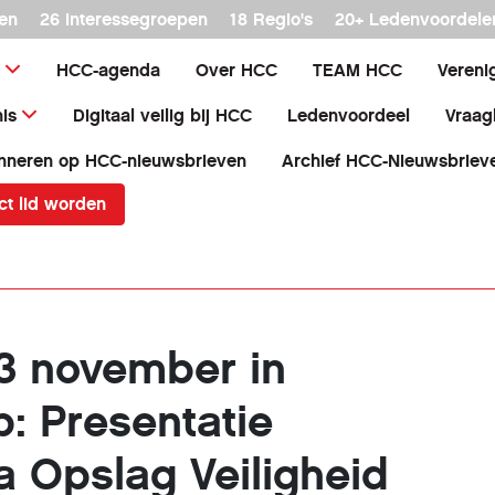
en
26 interessegroepen
18 Regio's
20+ Ledenvoordele
HCC-agenda
Over HCC
TEAM HCC
Vereni
is
Digitaal veilig bij HCC
Ledenvoordeel
Vraag
nneren op HCC-nieuwsbrieven
Archief HCC-Nieuwsbriev
ct lid worden
3 november in
: Presentatie
a Opslag Veiligheid