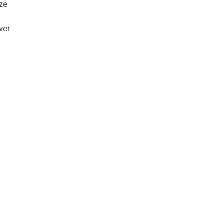
eze
ver