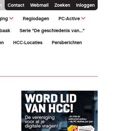
n
Contact
Webmail
Zoeken
Inloggen
ging
Regiodagen
PC-Active
baak
Serie "De geschiedenis van..."
en
HCC-Locaties
Persberichten