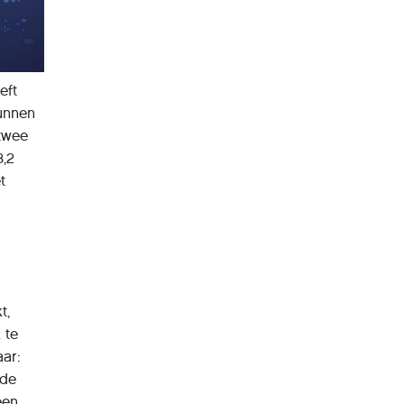
eft
kunnen
 twee
3,2
t
t,
 te
aar:
fde
een