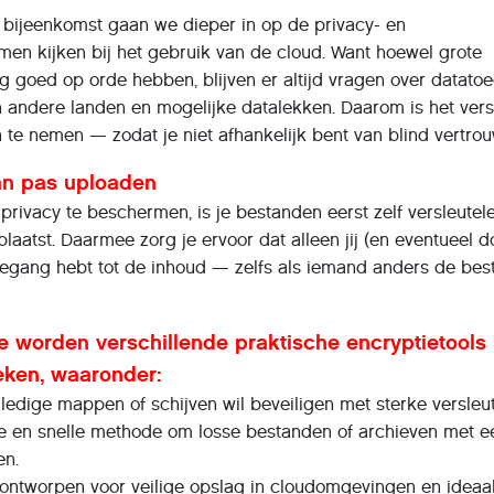
e bijeenkomst gaan we dieper in op de privacy- en
komen kijken bij het gebruik van de cloud. Want hoewel grote
g goed op orde hebben, blijven er altijd vragen over datato
n andere landen en mogelijke datalekken. Daarom is het ver
 te nemen — zodat je niet afhankelijk bent van blind vertro
dan pas uploaden
rivacy te beschermen, is je bestanden eerst zelf versleutele
plaatst. Daarmee zorg je ervoor dat alleen jij (en eventueel d
egang hebt tot de inhoud — zelfs als iemand anders de be
ie worden verschillende praktische encryptietools
eken, waaronder:
lledige mappen of schijven wil beveiligen met sterke versleut
jke en snelle methode om losse bestanden of archieven met e
en.
 ontworpen voor veilige opslag in cloudomgevingen en ideaa