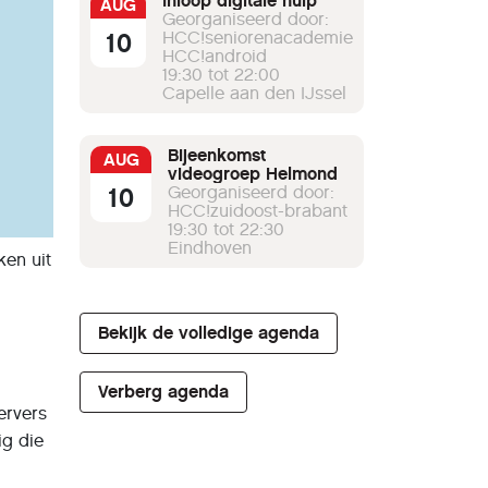
Inloop digitale hulp
AUG
Georganiseerd door:
10
HCC!seniorenacademie
HCC!android
19:30 tot 22:00
Capelle aan den IJssel
Bijeenkomst
AUG
videogroep Helmond
10
Georganiseerd door:
HCC!zuidoost-brabant
19:30 tot 22:30
Eindhoven
ken uit
Bekijk de volledige agenda
Verberg agenda
ervers
ig die