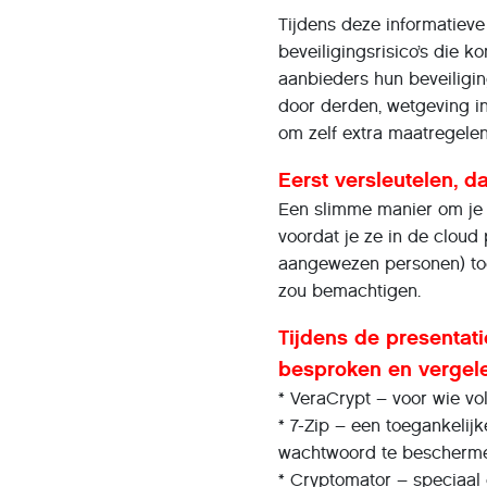
Tijdens deze informatiev
beveiligingsrisico’s die 
aanbieders hun beveiligin
door derden, wetgeving i
om zelf extra maatregelen
Eerst versleutelen, 
Een slimme manier om je p
voordat je ze in de cloud 
aangewezen personen) to
zou bemachtigen.
Tijdens de presentat
besproken en vergel
* VeraCrypt – voor wie vo
* 7-Zip – een toegankeli
wachtwoord te bescherm
* Cryptomator – speciaal