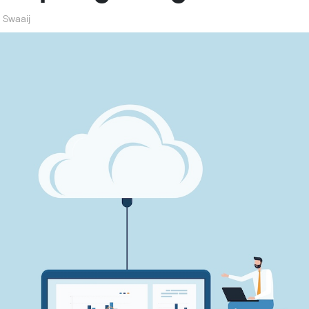
 Swaaij