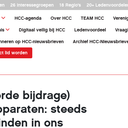
en
26 interessegroepen
18 Regio's
20+ Ledenvoordele
HCC-agenda
Over HCC
TEAM HCC
Vereni
is
Digitaal veilig bij HCC
Ledenvoordeel
Vraag
nneren op HCC-nieuwsbrieven
Archief HCC-Nieuwsbriev
ct lid worden
rde bijdrage)
paraten: steeds
inden in ons