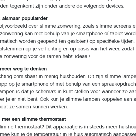
uden tegenkomt zijn onder andere de volgende devices.
: alsmaar populairder
ijvoorbeeld over slimme zonwering, zoals slimme screens e
 zonwering kan met behulp van je smartphone of tablet wor
omatisch worden geopend (en gesloten) op specifieke tijden.
fstemmen op je verlichting en op basis van het weer, zodat 
 je zonwering voor de ramen hebt. Ideaal!
et meer weg te denken
chting onmisbaar in menig huishouden. Dit zijn slimme lamp
 app op je smartphone of met behulp van een spraakopdrach
ampen is dat je schema’s in kunt stellen voor wanneer ze aan
er je er niet bent. Ook kun je slimme lampen koppelen aan 
odat ze samen kunnen werken.
n met een slimme thermostaat
slimme thermostaat? Dit apparaatje is in steeds meer huisho
ermee kun je de temperatuur in je huis automatisch aanpasse