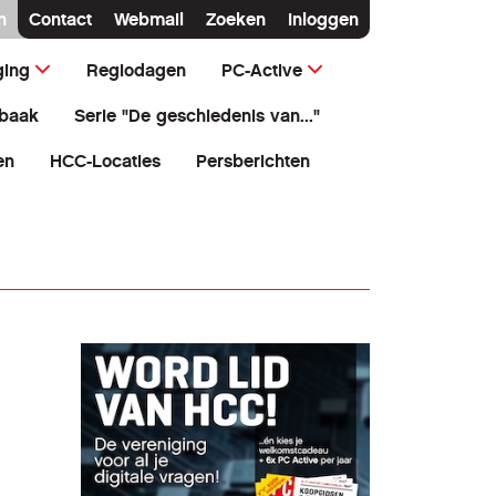
n
Contact
Webmail
Zoeken
Inloggen
ging
Regiodagen
PC-Active
baak
Serie "De geschiedenis van..."
en
HCC-Locaties
Persberichten