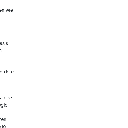
ken wie
asis
n
eerdere
van de
ogle
ren
 je