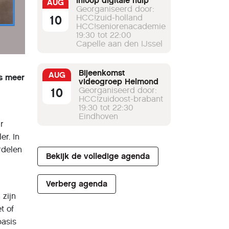
Inloop digitale hulp
AUG
Georganiseerd door:
10
HCC!zuid-holland
HCC!seniorenacademie
19:30 tot 22:00
Capelle aan den IJssel
Bijeenkomst
AUG
ds meer
videogroep Helmond
10
Georganiseerd door:
HCC!zuidoost-brabant
19:30 tot 22:30
Eindhoven
r
r. In
rdelen
Bekijk de volledige agenda
Verberg agenda
 zijn
t of
basis