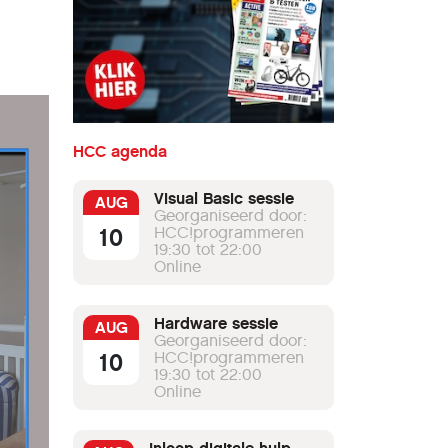
HCC agenda
Visual Basic sessie
AUG
Georganiseerd door:
10
HCC!programmeren
19:30 tot 22:00
Online
Hardware sessie
AUG
Georganiseerd door:
10
HCC!programmeren
19:30 tot 22:00
Online