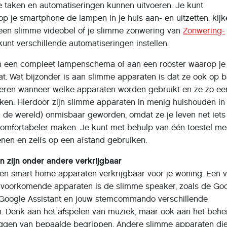
e taken en automatiseringen kunnen uitvoeren. Je kunt
op je smartphone de lampen in je huis aan- en uitzetten, kij
t een slimme videobel of je slimme zonwering van
Zonwering-
unt verschillende automatiseringen instellen.
an een compleet lampenschema of aan een rooster waarop je
t. Wat bijzonder is aan slimme apparaten is dat ze ook op b
e leren wanneer welke apparaten worden gebruikt en ze zo ee
n. Hierdoor zijn slimme apparaten in menig huishouden in
n de wereld) onmisbaar geworden, omdat ze je leven net iets
comfortabeler maken. Je kunt met behulp van één toestel m
enen en zelfs op een afstand gebruiken.
n zijn onder andere verkrijgbaar
rten smart home apparaten verkrijgbaar voor je woning. Een 
voorkomende apparaten is de slimme speaker, zoals de Go
 Google Assistant en jouw stemcommando verschillende
n. Denk aan het afspelen van muziek, maar ook aan het behe
leggen van bepaalde begrippen. Andere slimme apparaten die