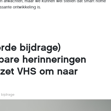
en afwachten, maar we kunnen wel stellen dat smart home
ssante ontwikkeling is.
rde bijdrage)
bare herinneringen
 zet VHS om naar
 bijdrage