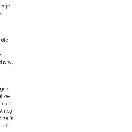
er je
,
 die
e
phone,
e
rgen.
l zie
slimme
st nog
 zelfs
 echt