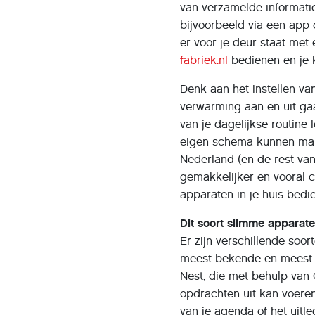
van verzamelde informati
bijvoorbeeld via een app 
er voor je deur staat me
fabriek.nl
bedienen en je k
Denk aan het instellen v
verwarming aan en uit gaa
van je dagelijkse routin
eigen schema kunnen make
Nederland (en de rest va
gemakkelijker en vooral 
apparaten in je huis bedi
Dit soort slimme apparate
Er zijn verschillende soo
meest bekende en meest 
Nest, die met behulp van
opdrachten uit kan voere
van je agenda of het uit