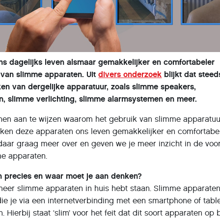
ons dagelijks leven alsmaar gemakkelijker en comfortabeler
van slimme apparaten. Uit
divers onderzoek
blijkt dat stee
n van dergelijke apparatuur, zoals slimme speakers,
, slimme verlichting, slimme alarmsystemen en meer.
denen aan te wijzen waarom het gebruik van slimme apparatuu
ken deze apparaten ons leven gemakkelijker en comfortabele
je daar graag meer over en geven we je meer inzicht in de voo
me apparaten.
n precies en waar moet je aan denken?
meer slimme apparaten in huis hebt staan. Slimme apparaten
ie je via een internetverbinding met een smartphone of table
 Hierbij staat ‘slim’ voor het feit dat dit soort apparaten op 