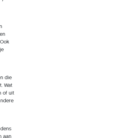
n
den
 Ook
je
en die
t. Wat
 of uit
andere
udens
n aan