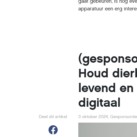
gaat gebeuren, is nog ev
apparatuur een erg intere
(gesponso
Houd dier
levend en
digitaal
Deel dit artikel
3 oktober 2024
,
Gesponsorde