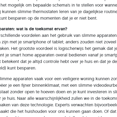
s het mogelijk om bepaalde schema’s in te stellen voor wanne
ij kunnen slimme thermostaten leren van je dagelijkse routine
kunt besparen op de momenten dat je er niet bent.
araten: wat is de toekomst ervan?
erschillende voordelen aan het gebruik van slimme apparaten
n zijn met je smartphone of tablet; anders zouden niet zoveel
en. Het grootste voordeel is logischerwijs het gemak dat j
unt je smart home apparaten overal bedienen vanaf je smart
 betekent dat je altijd controle hebt over je huis en dat je d
eld) kunt besparen.
t slimme apparaten vaak voor een veiligere woning kunnen zo
er je een fijner binnenklimaat, met een slimme videodeurbe
 staat zonder open te hoeven doen en je kunt investeren in 
 je huis. Naar alle waarschijnlijkheid zullen we in de toekom
aken van deze technologie. Experts verwachten bijvoorbeeld
aakt die het huishouden voor ons kunnen gaan doen. Of dat