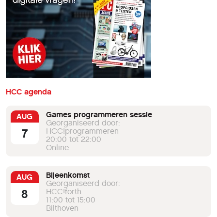
HCC agenda
Games programmeren sessie
AUG
Georganiseerd door:
7
HCC!programmeren
20:00 tot 22:00
Online
Bijeenkomst
AUG
Georganiseerd door:
8
HCC!forth
11:00 tot 15:00
Bilthoven