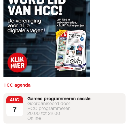
HCC agenda
Games programmeren sessie
AUG
Georganiseerd door:
7
HCC!programmeren
20:00 tot 22:00
Online