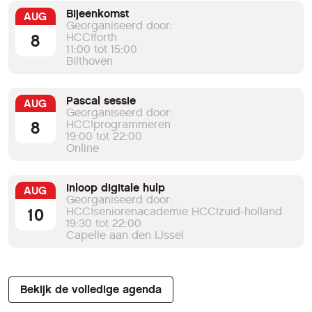
Bijeenkomst
AUG
Georganiseerd door:
8
HCC!forth
11:00 tot 15:00
Bilthoven
Pascal sessie
AUG
Georganiseerd door:
8
HCC!programmeren
19:00 tot 22:00
Online
Inloop digitale hulp
AUG
Georganiseerd door:
10
HCC!seniorenacademie HCC!zuid-holland
19:30 tot 22:00
Capelle aan den IJssel
Bekijk de volledige agenda