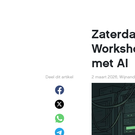
Zaterda
Worksho
met AI
Deel dit artikel
2 maart 2026
,
Wijnand