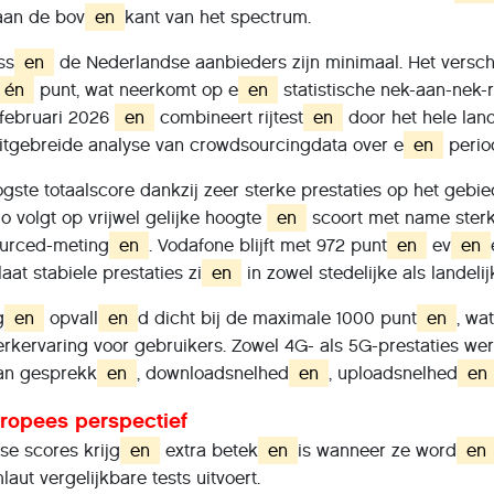
 aan de bov
en
kant van het spectrum.
ss
en
de Nederlandse aanbieders zijn minimaal. Het verschi
én
punt, wat neerkomt op e
en
statistische nek-aan-nek-r
februari 2026
en
combineert rijtest
en
door het hele land
itgebreide analyse van crowdsourcingdata over e
en
perio
gste totaalscore dankzij zeer sterke prestaties op het gebi
 volgt op vrijwel gelijke hoogte
en
scoort met name sterk
urced-meting
en
. Vodafone blijft met 972 punt
en
ev
en
laat stabiele prestaties zi
en
in zowel stedelijke als landeli
g
en
opvall
en
d dicht bij de maximale 1000 punt
en
, wa
erkervaring voor gebruikers. Zowel 4G- als 5G-prestaties we
an gesprekk
en
, downloadsnelhed
en
, uploadsnelhed
en
ropees perspectief
e scores krijg
en
extra betek
en
is wanneer ze word
en
aut vergelijkbare tests uitvoert.