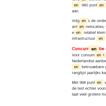
en
980 punt
en
aan.
Volg
en
s de onde
ant
en
nelocaties, 
e
en
relatief klei
infrastructuur
en
Concurr
en
tie
Voor consum
en
t
Nederlandse aanbie
en
betrouwbare ge
ranglijst jaarlijks 
Met 988 punt
en
v
de test echter voor
laat veel grotere m