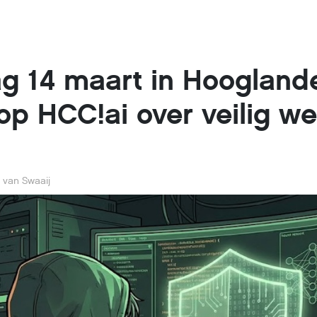
g 14 maart in Hoogland
p HCC!ai over veilig w
 van Swaaij