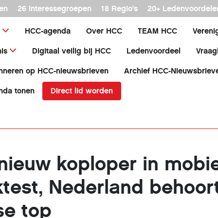
en
26 interessegroepen
18 Regio's
20+ Ledenvoordele
HCC-agenda
Over HCC
TEAM HCC
Vereni
is
Digitaal veilig bij HCC
Ledenvoordeel
Vraag
nneren op HCC-nieuwsbrieven
Archief HCC-Nieuwsbriev
Direct lid worden
nda tonen
ieuw koploper in mobie
test, Nederland behoort
se top