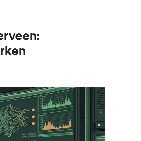
erveen:
erken