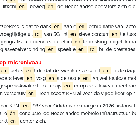
uitkom
en
, beweg
en
de Nederlandse operators zich dic
rzoekers is dat te dank
en
aan e
en
combinatie van facto
vroegtijdige uit
rol
van 5G, int
en
sieve concurr
en
tie tuss
n geografisch oppervlak dat effici
ën
te dekking mogelijk maa
glasvezelverbinding
en
speelt e
en
rol
bij de prestatie
 op microniveau
en
betek
en
t dit dat de kwaliteitsverschill
en
in de dagel
ders lever
en
volg
en
s de test e
en
vrijwel foutloze mo
sprekskwaliteit. Toch blijv
en
er op detailniveau meetbare
kan verschuiv
en
. Toch scoort KPN al voor de vijfde keer op ri
oor KPN
en
987 voor Odido is de marge in 2026 historisch 
al é
én
conclusie: de Nederlandse mobiele infrastructuur b
arkt
en
achter zich.