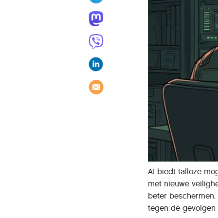
AI biedt talloze m
met nieuwe veilighe
beter beschermen. Z
tegen de gevolgen v