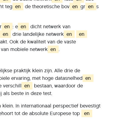
ht teg
en
de theoretische bov
en
gr
en
s
r
en
: e
en
dicht netwerk van
en
drie landelijke netwerk
en
en
kt. Ook de kwaliteit van de vaste
s van mobiele netwerk
en
.
ijkse praktijk klein zijn. Alle drie de
biele ervaring, met hoge datasnelhed
en
 verschill
en
bestaan, waardoor de
j als beste in deze test.
klein. In internationaal perspectief bevestigt
ehoort tot de absolute Europese top
en