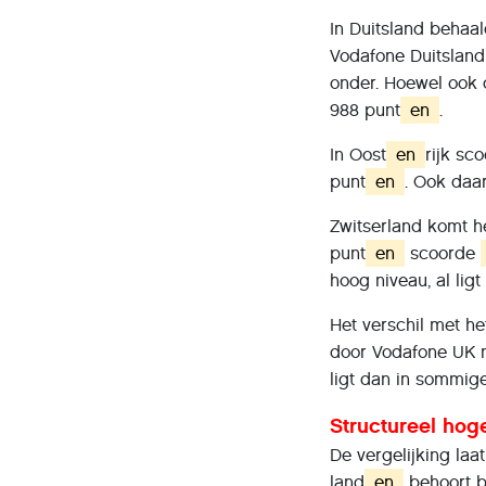
In Duitsland behaa
Vodafone Duitslan
onder. Hoewel ook
988 punt
en
.
In Oost
en
rijk sc
punt
en
. Ook daar
Zwitserland komt h
punt
en
scoorde
hoog niveau, al lig
Het verschil met he
door Vodafone UK 
ligt dan in sommig
Structureel hog
De vergelijking laat
land
en
behoort b