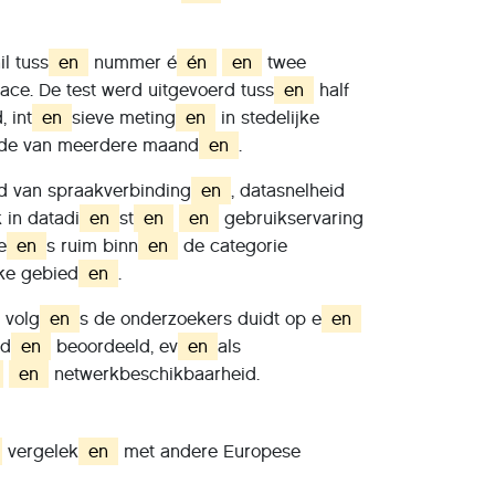
l tuss
en
nummer é
én
en
twee
ace. De test werd uitgevoerd tuss
en
half
, int
en
sieve meting
en
in stedelijke
de van meerdere maand
en
.
ed van spraakverbinding
en
, datasnelheid
 in datadi
en
st
en
en
gebruikservaring
e
en
s ruim binn
en
de categorie
jke gebied
en
.
t volg
en
s de onderzoekers duidt op e
en
rd
en
beoordeeld, ev
en
als
en
netwerkbeschikbaarheid.
vergelek
en
met andere Europese