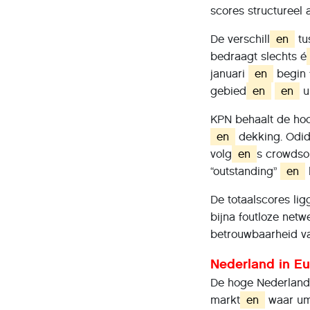
scores structureel
De verschill
en
tu
bedraagt slechts é
januari
en
begin 
gebied
en
en
u
KPN behaalt de hoo
en
dekking. Odido
volg
en
s crowdso
“outstanding”
en
De totaalscores lig
bijna foutloze netw
betrouwbaarheid v
Nederland in Eu
De hoge Nederlands
markt
en
waar uml