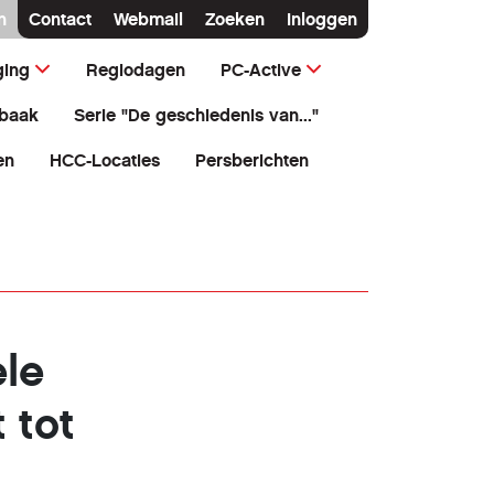
n
Contact
Webmail
Zoeken
Inloggen
ging
Regiodagen
PC-Active
baak
Serie "De geschiedenis van..."
en
HCC-Locaties
Persberichten
le
 tot