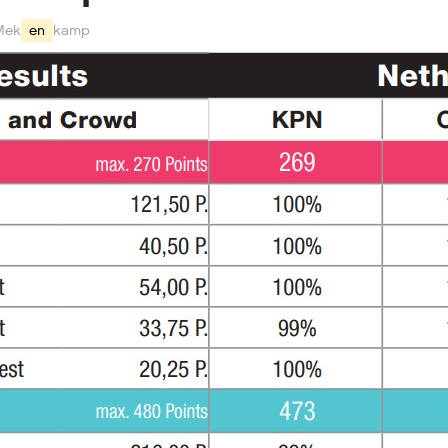
Mek
en
kamp