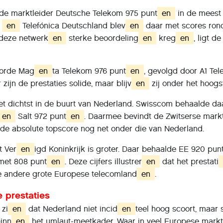
lde marktleider Deutsche Telekom 975 punt
en
in de meest
d
en
Telefónica Deutschland blev
en
daar met scores rond
 deze netwerk
en
sterke beoordeling
en
kreg
en
, ligt d
oorde Mag
en
ta Telekom 976 punt
en
, gevolgd door A1 Te
 zijn de prestaties solide, maar blijv
en
zij onder het hoogs
et dichtst in de buurt van Nederland. Swisscom behaalde da
en
Salt 972 punt
en
. Daarmee bevindt de Zwitserse markt
t de absolute topscore nog net onder die van Nederland.
t Ver
en
igd Koninkrijk is groter. Daar behaalde EE 920 pun
met 808 punt
en
. Deze cijfers illustrer
en
dat het prestati
e andere grote Europese telecomland
en
.
e prestaties
 zi
en
dat Nederland niet incid
en
teel hoog scoort, maar s
inn
en
het umlaut-meetkader. Waar in veel Europese markt