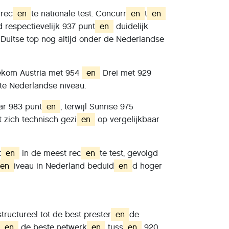
 rec
en
te nationale test. Concurr
en
t
en
 respectievelijk 937 punt
en
duidelijk
e Duitse top nog altijd onder de Nederlandse
lekom Austria met 954
en
Drei met 929
te Nederlandse niveau.
ar 983 punt
en
, terwijl Sunrise 975
 zich technisch gezi
en
op vergelijkbaar
t
en
in de meest rec
en
te test, gevolgd
en
iveau in Nederland beduid
en
d hoger
tructureel tot de best prester
en
de
en
de beste netwerk
en
tuss
en
920