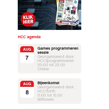
HCC agenda
Games programmeren
AUG
sessie
7
Georganiseerd door:
HCC!programmeren
20:00 tot 22:00
Online
Bijeenkomst
AUG
Georganiseerd door:
8
HCC!forth
11:00 tot 15:00
Bilthoven