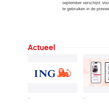
september verschijnt. Vo
te gebruiken in de previe
Actueel
Nieuws
Nieuws
Datalek bij logistieke
Signal onders