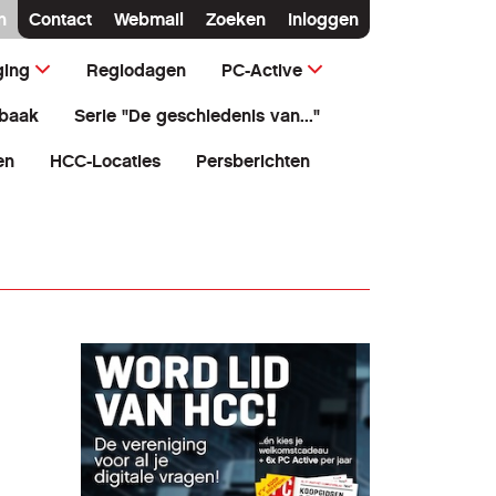
n
Contact
Webmail
Zoeken
Inloggen
ging
Regiodagen
PC-Active
baak
Serie "De geschiedenis van..."
en
HCC-Locaties
Persberichten