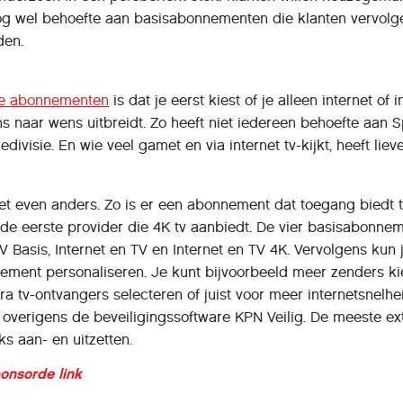
nog wel behoefte aan basisabonnementen die klanten vervolg
den.
e abonnementen
is dat je eerst kiest of je alleen internet of i
ns naar wens uitbreidt. Zo heeft niet iedereen behoefte aan S
ivisie. En wie veel gamet en via internet tv-kijkt, heeft liev
et even anders. Zo is er een abonnement dat toegang biedt t
 de eerste provider die 4K tv aanbiedt. De vier basisabonne
 TV Basis, Internet en TV en Internet en TV 4K. Vervolgens kun 
ment personaliseren. Je kunt bijvoorbeeld meer zenders ki
ra tv-ontvangers selecteren of juist voor meer internetsnelhe
it overigens de beveiligingssoftware KPN Veilig. De meeste ex
ks aan- en uitzetten.
ponsorde link