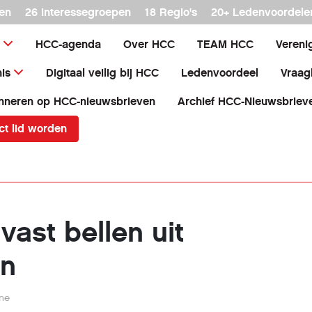
en
26 interessegroepen
18 Regio's
20+ Ledenvoordele
HCC-agenda
Over HCC
TEAM HCC
Vereni
is
Digitaal veilig bij HCC
Ledenvoordeel
Vraag
nneren op HCC-nieuwsbrieven
Archief HCC-Nieuwsbriev
ct lid worden
vast bellen uit
en
rne