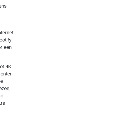
ens
nternet
potify
er een
ot 4K
menten
je
ezen,
id
tra