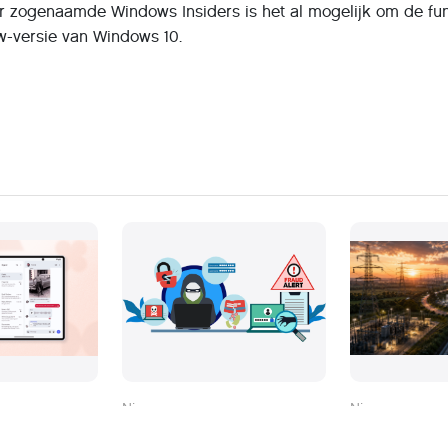
or zogenaamde Windows Insiders is het al mogelijk om de fun
w-versie van Windows 10.
Nieuws
Nieuws
teunt nu ook
Datalek bij logistieke
Waarom grot