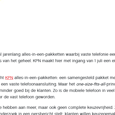
l jarenlang alles-in-een-pakketten waarbij vaste telefonie ee
s van het geheel. KPN maakt hier met ingang van 1 juli een e
cht
KPN
alles-in-een-pakketten: een samengesteld pakket m
en een vaste telefoonaansluiting. Maar het
one-size-fits-all
-prin
inder goed bij de klanten. Zo is de mobiele telefoon in veel
or de vast telefoon geworden.
 te hebben aan meer, maar ook geen complete keuzevrijheid. 
nderzoek in een persbericht stelt: klanten willen keuzegema