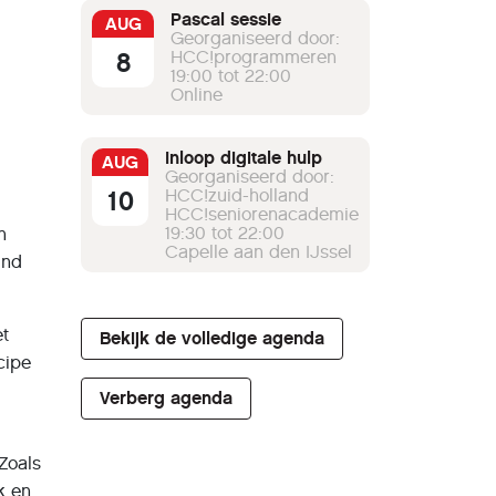
Pascal sessie
AUG
Georganiseerd door:
8
HCC!programmeren
19:00 tot 22:00
Online
Inloop digitale hulp
AUG
Georganiseerd door:
10
HCC!zuid-holland
HCC!seniorenacademie
19:30 tot 22:00
n
Capelle aan den IJssel
ind
et
Bekijk de volledige agenda
cipe
Verberg agenda
Zoals
k en