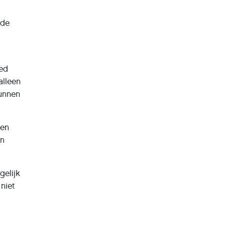
ide
led
alleen
kunnen
een
an
gelijk
niet