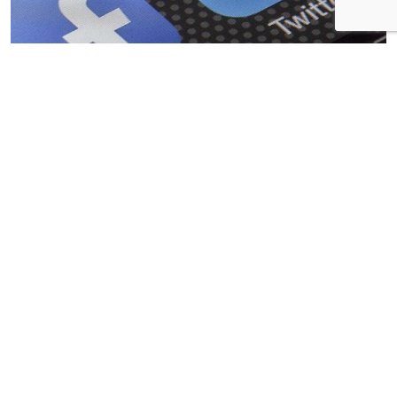
Er is de laatste tijd veel te doen om de verspreiding van
ongewenste content via sociale media. Het Centraal
Planbureau heeft een advies uitgebracht waarin wordt
beschreven wat Nederland en Europa daar tegen
kunnen doen. Centraal daarbij staat een
vergunningenstelsel.
"Tot nu toe nemen sociale media zelf stappen", zegt
hoofdonderzoeker Bas Straathof van het CPB. "Een
vergunning maakt dat officieel." Het is nog onduidelijk